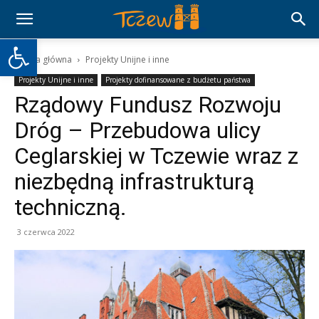
Otwórz pasek narzędzi
Strona główna
Projekty Unijne i inne
Projekty Unijne i inne
Projekty dofinansowane z budżetu państwa
Rządowy Fundusz Rozwoju
Dróg – Przebudowa ulicy
Ceglarskiej w Tczewie wraz z
niezbędną infrastrukturą
techniczną.
3 czerwca 2022