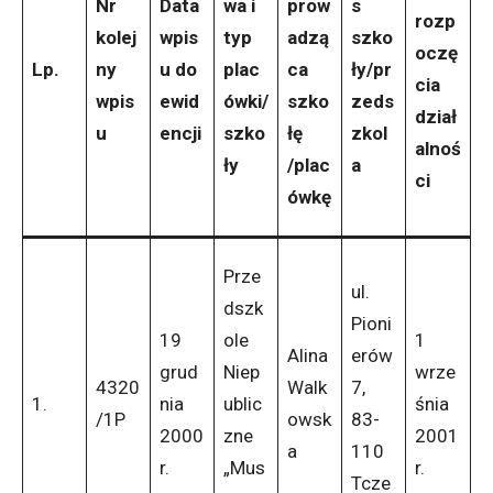
Nr
Data
wa i
prow
s
rozp
kolej
wpis
typ
adzą
szko
oczę
Lp.
ny
u do
plac
ca
ły/pr
cia
wpis
ewid
ówki/
szko
zeds
dział
u
encji
szko
łę
zkol
alnoś
ły
/plac
a
ci
ówkę
Prze
ul.
dszk
Pioni
19
ole
1
Alina
erów
grud
Niep
wrze
4320
Walk
7,
1.
nia
ublic
śnia
/1P
owsk
83-
2000
zne
2001
a
110
r.
„Mus
r.
Tcze