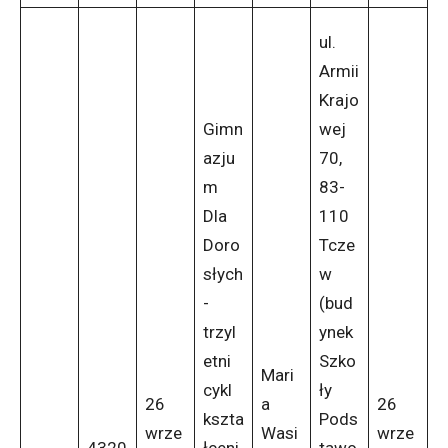
ul.
Armii
Krajo
Gimn
wej
azju
70,
m
83-
Dla
110
Doro
Tcze
słych
w
-
(bud
trzyl
ynek
etni
Szko
Mari
cykl
ły
26
a
26
kszta
Pods
wrze
Wasi
wrze