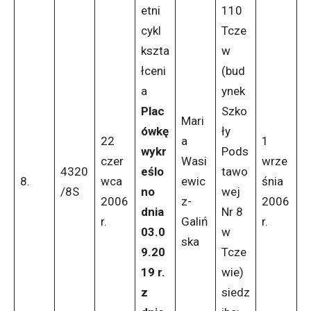
etni
110
cykl
Tcze
kszta
w
łceni
(bud
a
ynek
Plac
Szko
Mari
ówkę
ły
22
a
1
wykr
Pods
czer
Wasi
wrze
4320
eślo
tawo
8.
wca
ewic
śnia
/8S
no
wej
2006
z-
2006
dnia
Nr 8
r.
Galiń
r.
03.0
w
ska
9.20
Tcze
19 r.
wie)
z
siedz