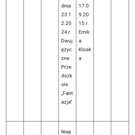
dnia
17.0
23.1
9.20
2.20
15 r.
24 r.
Emili
Dwuj
a
ęzyc
Klosk
zne
a
Prze
dszk
ole
„Fant
azja”
Niep