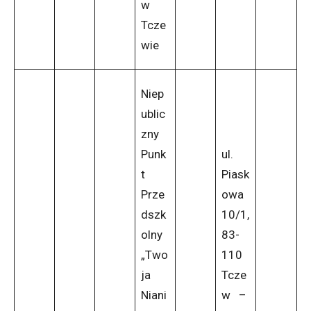
w
Tcze
wie
Niep
ublic
zny
Punk
ul.
t
Piask
Prze
owa
dszk
10/1,
olny
83-
„Two
110
ja
Tcze
Niani
w –