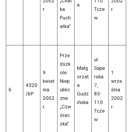
2002
„Chat
110
2002
a
r.
ka
Tcze
r.
Puch
w
atka”
Prze
ul.
dszk
Małg
Sape
9
ole
1
orzat
rska
kwiet
Niep
wrze
4320
a
7,
6.
nia
ublic
śnia
/6P
Gudz
83-
2002
zne
2002
ińska
110
r.
„Czw
r.
Tcze
órec
w
zka”