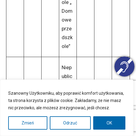
ole „
Dom
owe
prze
dszk
ole”
Niep
ublic
zny
Szanowny Użytkowniku, aby poprawić komfort użytkowania,
Punk
ta strona korzysta z plików cookie. Zakładamy, że nie masz
t
nic przeciwko, ale możesz zrezygnować, jeśli chcesz.
Prze
dszk
Zmień
Odrzuć
OK
olny