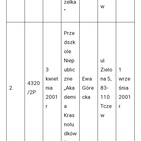
zelka
w
”
Prze
dszk
ole
Niep
ul.
3
ublic
Zielo
1
kwiet
zne
Ewa
na 5,
wrze
4320
2.
nia
„Aka
Góre
83-
śnia
/2P
2001
demi
cka
110
2001
r.
a
Tcze
r.
Kras
w
nolu
dków