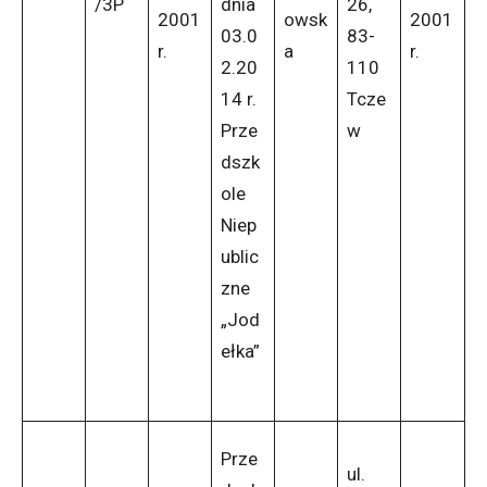
/3P
dnia
26,
2001
owsk
2001
03.0
83-
r.
a
r.
2.20
110
14 r.
Tcze
Prze
w
dszk
ole
Niep
ublic
zne
„Jod
ełka”
Prze
ul.