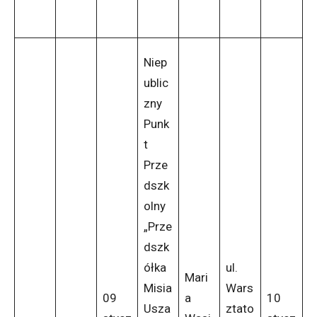
Niep
ublic
zny
Punk
t
Prze
dszk
olny
„Prze
dszk
ółka
ul.
Mari
Misia
Wars
09
a
10
Usza
ztato