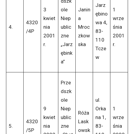
dszk
Jarz
3
ole
Janin
1
ębino
kwiet
Niep
a
wrze
4320
wa 4,
4.
nia
ublic
Mroc
śnia
/4P
83-
2001
zne
zkow
2001
110
r.
„Jarz
ska
r.
Tcze
ębink
w
a”
Prze
dszk
ole
ul.
9
Niep
Orka
1
Róża
kwiet
ublic
na 1,
wrze
4320
Lask
5.
nia
zne
83-
śnia
/5P
owsk