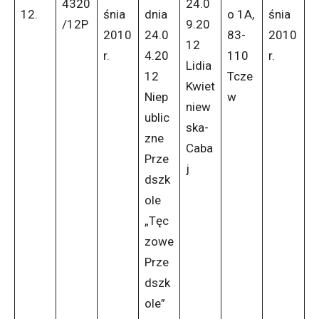
4320
24.0
12.
śnia
dnia
o 1A,
śnia
/12P
9.20
2010
24.0
83-
2010
12
r.
4.20
110
r.
Lidia
12
Tcze
Kwiet
Niep
w
niew
ublic
ska-
zne
Caba
Prze
j
dszk
ole
„Tęc
zowe
Prze
dszk
ole”