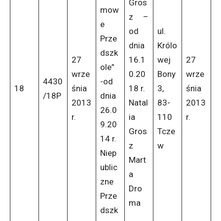
Gros
mow
z –
e
od
ul.
Prze
dnia
Królo
dszk
27
16.1
wej
27
ole”
wrze
0.20
Bony
wrze
4430
-od
18
śnia
18 r.
3,
śnia
/18P
dnia
2013
Natal
83-
2013
26.0
r.
ia
110
r.
9.20
Gros
Tcze
14 r.
z
w
Niep
Mart
ublic
a
zne
Dro
Prze
ma
dszk