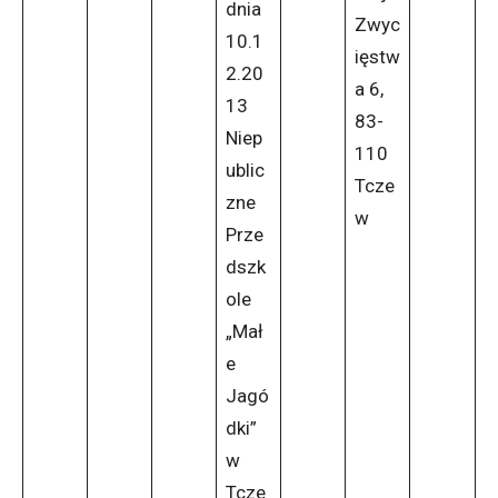
dnia
Zwyc
10.1
ięstw
2.20
a 6,
13
83-
Niep
110
ublic
Tcze
zne
w
Prze
dszk
ole
„Mał
e
Jagó
dki”
w
Tcze