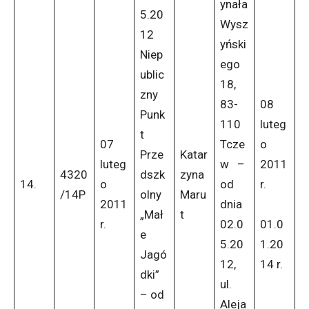
ynała
5.20
Wysz
12
yński
Niep
ego
ublic
18,
zny
83-
08
Punk
110
luteg
t
07
Tcze
o
Prze
Katar
luteg
w –
2011
4320
dszk
zyna
14.
o
od
r.
/14P
olny
Maru
2011
dnia
„Mał
t
r.
02.0
01.0
e
5.20
1.20
Jagó
12,
14 r.
dki”
ul.
– od
Aleja