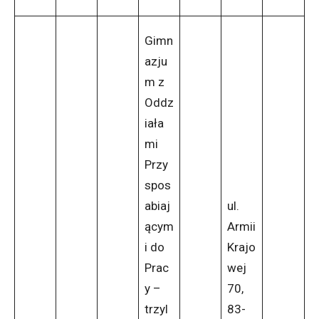
Gimn
azju
m z
Oddz
iała
mi
Przy
spos
abiaj
ul.
ącym
Armii
i do
Krajo
Prac
wej
y –
70,
trzyl
83-