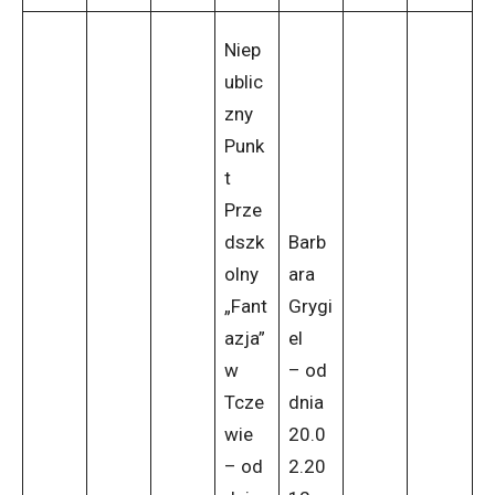
Niep
ublic
zny
Punk
t
Prze
dszk
Barb
olny
ara
„Fant
Grygi
azja”
el
w
– od
Tcze
dnia
wie
20.0
– od
2.20