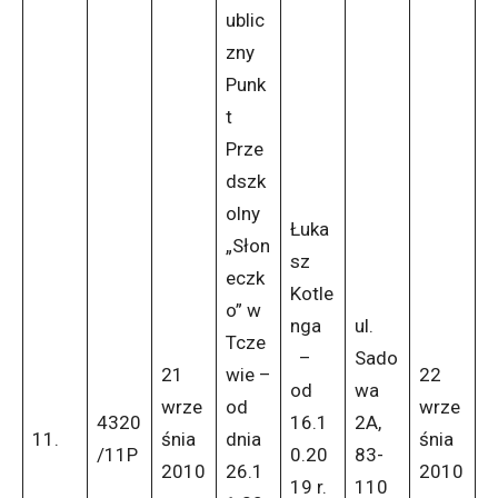
ublic
zny
Punk
t
Prze
dszk
olny
Łuka
„Słon
sz
eczk
Kotle
o” w
nga
ul.
Tcze
–
Sado
21
wie –
22
od
wa
wrze
od
wrze
4320
16.1
2A,
11.
śnia
dnia
śnia
/11P
0.20
83-
2010
26.1
2010
19 r.
110