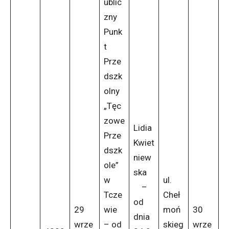
ublic
zny
Punk
t
Prze
dszk
olny
„Tęc
zowe
Lidia
Prze
Kwiet
dszk
niew
ole”
ska
w
ul.
–
Tcze
Cheł
od
29
wie
moń
30
dnia
wrze
– od
skieg
wrze