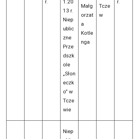
r.
1.20
r.
Małg
Tcze
13 r.
orzat
w
Niep
a
ublic
Kotle
zne
nga
Prze
dszk
ole
„Słon
eczk
o” w
Tcze
wie
Niep