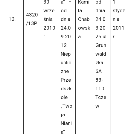
30
a” –
Kami
od
1
wrze
od
la
dnia
stycz
4320
13.
śnia
dnia
Chab
24.0
nia
/13P
2010
24.0
owsk
3.20
2011
r.
9.20
a
25 ul.
r.
12
Grun
Niep
wald
ublic
zka
zne
6A
Prze
83-
dszk
110
ole
Tcze
„Two
w
ja
Niani
a”