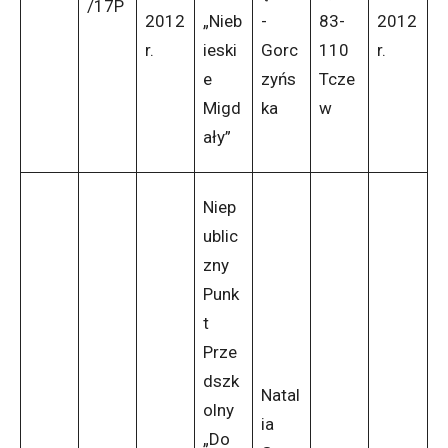
/17P
2012
„Nieb
-
83-
2012
r.
ieski
Gorc
110
r.
e
zyńs
Tcze
Migd
ka
w
ały”
Niep
ublic
zny
Punk
t
Prze
dszk
Natal
olny
ia
„Do