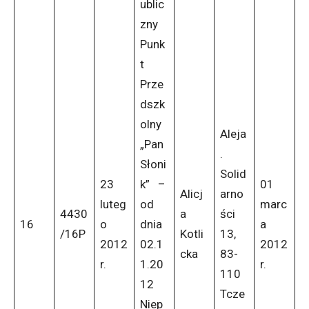
ublic
zny
Punk
t
Prze
dszk
olny
Aleja
„Pan
.
Słoni
Solid
23
k” –
01
Alicj
arno
luteg
od
marc
4430
a
ści
16
o
dnia
a
/16P
Kotli
13,
2012
02.1
2012
cka
83-
r.
1.20
r.
110
12
Tcze
Niep