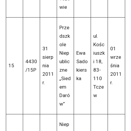
wie
Prze
dszk
ul.
ole
Kośc
31
01
Niep
Ewa
iuszk
sierp
wrze
4430
ublic
Sado
i 18,
15
nia
śnia
/15P
zne
kiers
83-
2011
2011
„Sied
ka
110
r.
r.
em
Tcze
Daró
w
w”
Niep