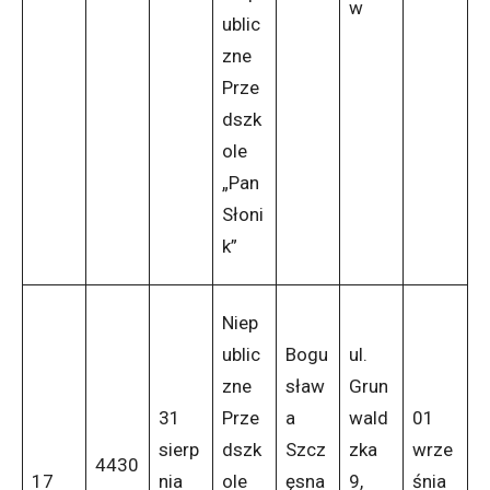
w
ublic
zne
Prze
dszk
ole
„Pan
Słoni
k”
Niep
ublic
Bogu
ul.
zne
sław
Grun
31
Prze
a
wald
01
sierp
dszk
Szcz
zka
wrze
4430
17
nia
ole
ęsna
9,
śnia