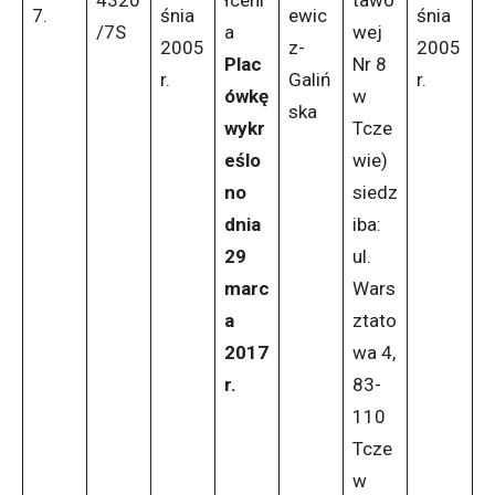
4320
łceni
tawo
7.
śnia
ewic
śnia
/7S
a
wej
2005
z-
2005
Plac
Nr 8
r.
Galiń
r.
ówkę
w
ska
wykr
Tcze
eślo
wie)
no
siedz
dnia
iba:
29
ul.
marc
Wars
a
ztato
2017
wa 4,
r.
83-
110
Tcze
w