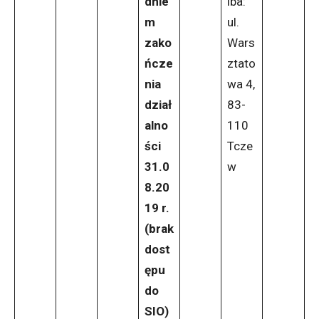
dnie
iba:
m
ul.
zako
Wars
ńcze
ztato
nia
wa 4,
dział
83-
alno
110
ści
Tcze
31.0
w
8.20
19 r.
(brak
dost
ępu
do
SIO)