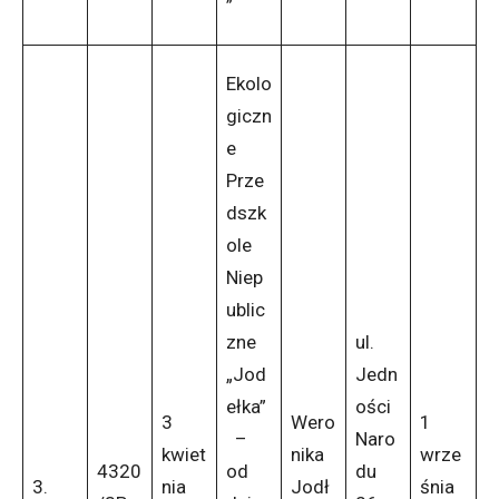
”
Ekolo
giczn
e
Prze
dszk
ole
Niep
ublic
zne
ul.
„Jod
Jedn
ełka”
ości
3
Wero
1
–
Naro
kwiet
nika
wrze
4320
od
du
3.
nia
Jodł
śnia