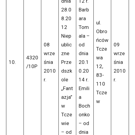
dnia
12 r.
28.0
Barb
8.20
ara
ul.
12
Tom
Obro
Niep
ala –
ńców
08
ublic
od
09
Tcze
wrze
zne
dnia
wrze
4320
wa
10.
śnia
Prze
20.1
śnia
/10P
12,
2010
dszk
0.20
2010
83-
r.
ole
14 r.
r.
110
„Fant
Emili
Tcze
azja”
a
w
w
Boch
Tcze
onko
wie
– od
– od
dnia