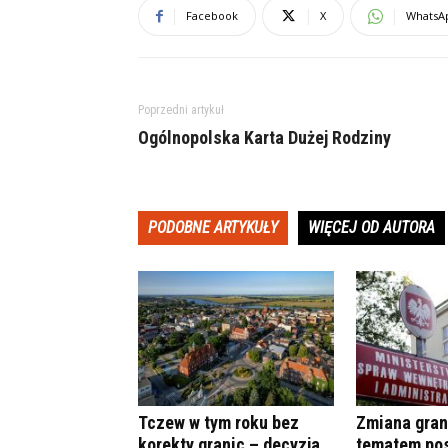
Facebook
X
WhatsA
Poprzedni artykuł
Ogólnopolska Karta Dużej Rodziny
PODOBNE ARTYKUŁY
WIĘCEJ OD AUTORA
Tczew w tym roku bez
Zmiana gran
korekty granic – decyzja
tematem po