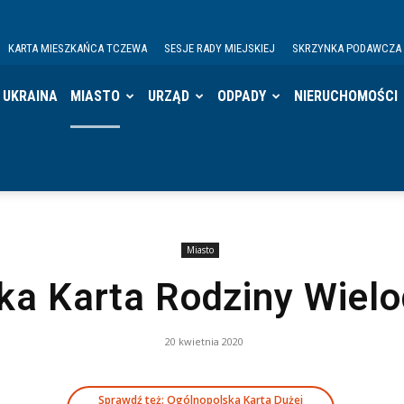
KARTA MIESZKAŃCA TCZEWA
SESJE RADY MIEJSKIEJ
SKRZYNKA PODAWCZA
UKRAINA
MIASTO
URZĄD
ODPADY
NIERUCHOMOŚCI
Miasto
a Karta Rodziny Wielo
20 kwietnia 2020
Sprawdź też: Ogólnopolska Karta Dużej