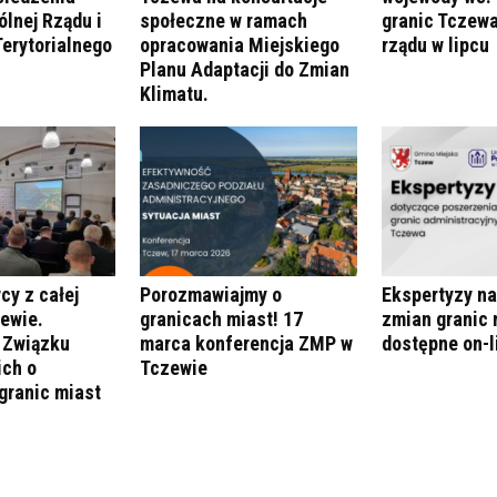
lnej Rządu i
społeczne w ramach
granic Tczewa
erytorialnego
opracowania Miejskiego
rządu w lipcu
Planu Adaptacji do Zmian
Klimatu.
y z całej
Porozmawiajmy o
Ekspertyzy n
zewie.
granicach miast! 17
zmian granic 
 Związku
marca konferencja ZMP w
dostępne on-l
ich o
Tczewie
granic miast