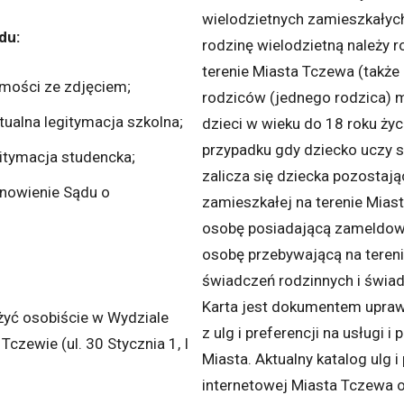
wielodzietnych zamieszkałych
du:
rodzinę wielodzietną należy 
terenie Miasta Tczewa (także 
mości ze zdjęciem;
rodziców (jednego rodzica) m
tualna legitymacja szkolna;
dzieci w wieku do 18 roku życ
przypadku gdy dziecko uczy si
itymacja studencka;
zalicza się dziecka pozosta
anowienie Sądu o
zamieszkałej na terenie Mias
osobę posiadającą zameldowa
osobę przebywającą na tereni
świadczeń rodzinnych i świa
Karta jest dokumentem upraw
yć osobiście w Wydziale
z ulg i preferencji na usługi
zewie (ul. 30 Stycznia 1, I
Miasta. Aktualny katalog ulg i
internetowej Miasta Tczewa or