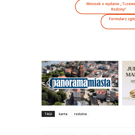
Wniosek o wydanie „Tczewsk
Rodziny”
Formularz zgł
Previous
TAGI
karta
rodzina