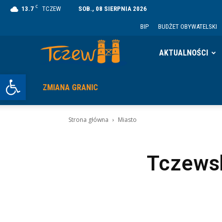
C
13.7
TCZEW
SOB., 08 SIERPNIA 2026
BIP
BUDŻET OBYWATELSKI
Tczew
AKTUALNOŚCI
Otwórz pasek narzędzi
ZMIANA GRANIC
Strona główna
Miasto
Tczewsk