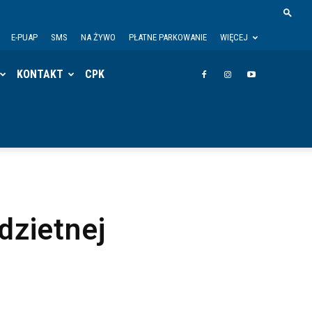
E-PUAP
SMS
NA ŻYWO
PŁATNE PARKOWANIE
WIĘCEJ
KONTAKT
CPK
dzietnej