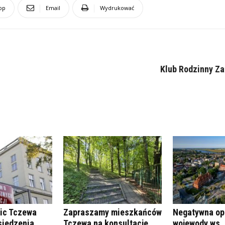
pp
Email
Wydrukować
Klub Rodzinny Za
ic Tczewa
Zapraszamy mieszkańców
Negatywna op
siedzenia
Tczewa na konsultacje
wojewody ws.