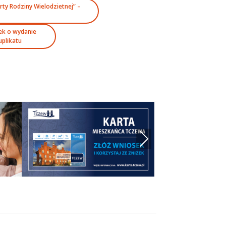
ty Rodziny Wielodzietnej” –
ek o wydanie
uplikatu
Next