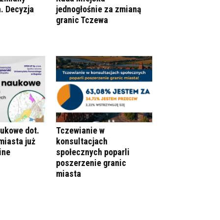
. Decyzja
jednogłośnie za zmianą
granic Tczewa
aukowe dot.
Tczewianie w
miasta już
konsultacjach
ine
społecznych poparli
poszerzenie granic
miasta