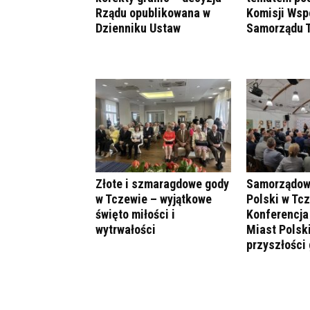
Rządu opublikowana w
Komisji Wspó
Dzienniku Ustaw
Samorządu T
Złote i szmaragdowe gody
Samorządowc
w Tczewie – wyjątkowe
Polski w Tc
święto miłości i
Konferencja
wytrwałości
Miast Polsk
przyszłości 