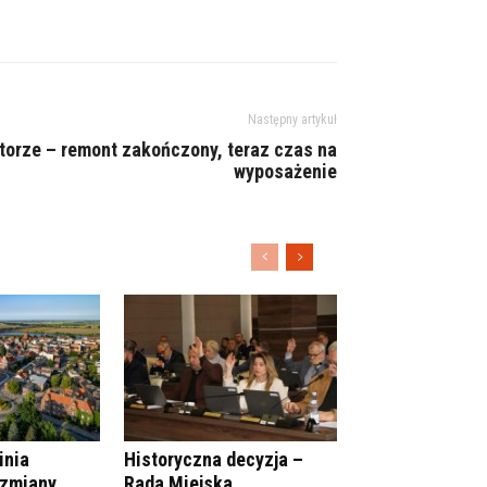
Następny artykuł
torze – remont zakończony, teraz czas na
wyposażenie
inia
Historyczna decyzja –
 zmiany
Rada Miejska