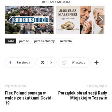
REKLAMA MIEJSKA
Previous
Next
TAGI
pomoc
przedsiebiorcy
uchwala
Facebook
X
WhatsApp
Poprzedni artykuł
Następny artykuł
Flex Poland pomaga w
Porządek obrad sesji Rady
walce ze skutkami Covid-
Miejskiej w Tczewie
19