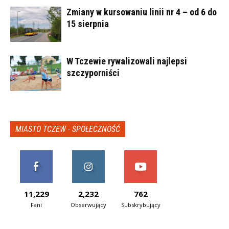
Zmiany w kursowaniu linii nr 4 – od 6 do
15 sierpnia
W Tczewie rywalizowali najlepsi
szczyporniści
MIASTO TCZEW - SPOŁECZNOŚĆ
11,229
2,232
762
Fani
Obserwujący
Subskrybujący