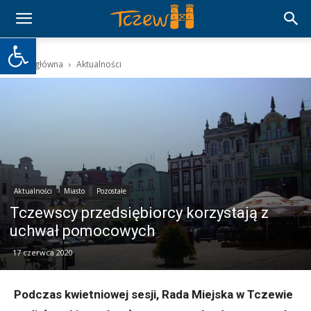
Otwórz pasek narzędzi
Strona główna
Aktualności
Aktualności
Miasto
Pozostałe
Tczewscy przedsiębiorcy korzystają z
uchwał pomocowych
17 czerwca 2020
Podczas kwietniowej sesji, Rada Miejska w Tczewie