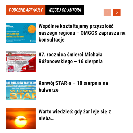
PODOBNE ARTYKUŁY
WIĘCEJ OD AUTORA
Wspólnie kształtujemy przyszłość
naszego regionu – OMGGS zaprasza na
konsultacje
87. rocznica śmierci Michała
Różanowskiego – 16 sierpnia
Konwój STAR-a – 18 sierpnia na
bulwarze
Warto wiedzieć: gdy żar leje się z
nieba…