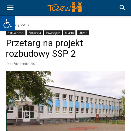
Otwórz pasek narzędzi
Strona główna
Aktualności
Edukacja
Inwestycje
Miasto
Urząd
Przetarg na projekt
rozbudowy SSP 2
9 października 2020