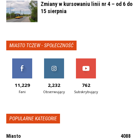
Zmiany w kursowaniu linii nr 4 – od 6 do
15 sierpnia
MIASTO TCZEW - SPOŁECZNOŚĆ
11,229
2,232
762
Fani
Obserwujący
Subskrybujący
POPULARNE KATEGORIE
Miasto
4088