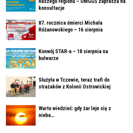
naszego regionu – OMGGS zaprasza na
konsultacje
87. rocznica śmierci Michała
Różanowskiego – 16 sierpnia
Konwój STAR-a – 18 sierpnia na
bulwarze
Służyła w Tczewie, teraz trafi do
strażaków z Kolonii Ostrowickiej
Warto wiedzieć: gdy żar leje się z
nieba…