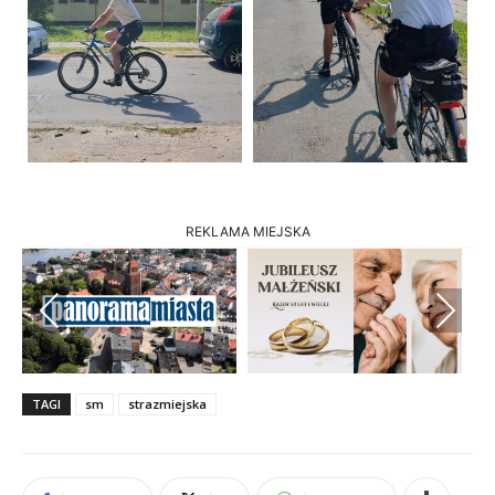
REKLAMA MIEJSKA
Previous
Next
TAGI
sm
strazmiejska