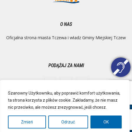
O NAS
Oficjalna strona miasta Tczewa i władz Gminy Miejskiej Tczew
PODĄŻAJ ZA NAMI
Szanowny Użytkowniku, aby poprawić komfort użytkowania,
ta strona korzysta z plików cookie. Zakładamy, że nie masz
Ochrona danych osobowych
Inspektor Danych Osobowych
nic przeciwko, ale możesz zrezygnować, jeśli chcesz.
Polityka Prywatności
Deklaracja dostępności
Mapa strony
RSS
Kontakt
Zmień
Odrzuć
OK
© Urząd Miejski, Plac Marszałka Józefa Piłsudskiego 1