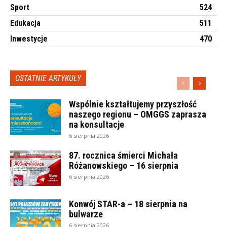
Sport
524
Edukacja
511
Inwestycje
470
OSTATNIE ARTYKUŁY
Wspólnie kształtujemy przyszłość
naszego regionu – OMGGS zaprasza
na konsultacje
6 sierpnia 2026
87. rocznica śmierci Michała
Różanowskiego – 16 sierpnia
6 sierpnia 2026
Konwój STAR-a – 18 sierpnia na
bulwarze
6 sierpnia 2026