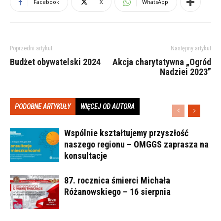
Facebook
X
WhatsApp
Poprzedni artykuł
Następny artykuł
Budżet obywatelski 2024
Akcja charytatywna „Ogród
Nadziei 2023”
PODOBNE ARTYKUŁY
WIĘCEJ OD AUTORA
Wspólnie kształtujemy przyszłość
naszego regionu – OMGGS zaprasza na
konsultacje
87. rocznica śmierci Michała
Różanowskiego – 16 sierpnia