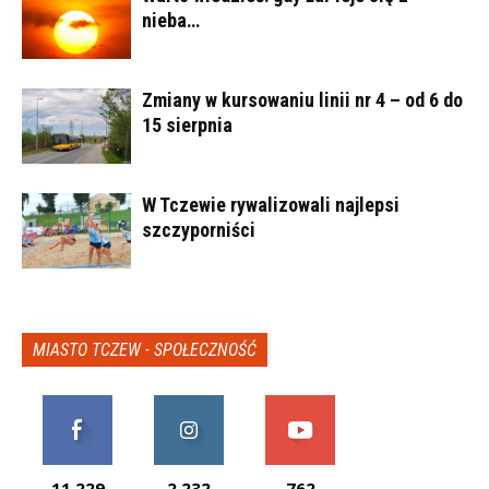
nieba…
Zmiany w kursowaniu linii nr 4 – od 6 do
15 sierpnia
W Tczewie rywalizowali najlepsi
szczyporniści
MIASTO TCZEW - SPOŁECZNOŚĆ
11,229
2,232
762