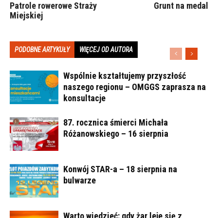
Patrole rowerowe Straży
Grunt na medal
Miejskiej
PODOBNE ARTYKUŁY
WIĘCEJ OD AUTORA
Wspólnie kształtujemy przyszłość
naszego regionu – OMGGS zaprasza na
konsultacje
87. rocznica śmierci Michała
Różanowskiego – 16 sierpnia
Konwój STAR-a – 18 sierpnia na
bulwarze
Warto wiedzieć: gdy żar leje się z