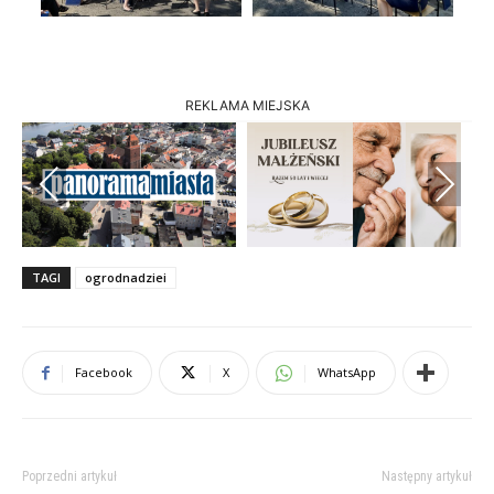
REKLAMA MIEJSKA
Previous
Next
TAGI
ogrodnadziei
Facebook
X
WhatsApp
Poprzedni artykuł
Następny artykuł