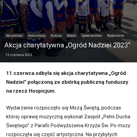
Aktualności
Komunikaty
Kultura
Miasto
Społeczeństwo
Wydarzenia
Akcja charytatywna „Ogród Nadziei 2023”
15 czerwca 2023
11 czerwca odbyła się akcja charytatywna „Ogród
Nadziei” połączoną ze zbiórką publiczną funduszy
na rzecz Hospicjum.
Wydarzenie rozpoczęło się Mszą Świętą, podczas
której oprawę muzyczną wykonał Zespół „Pełni Ducha
Świętego” z Parafii Podwyższenia Krzyża Św. Po mszy
rozpoczęła się część artystyczna. Na przybyłych