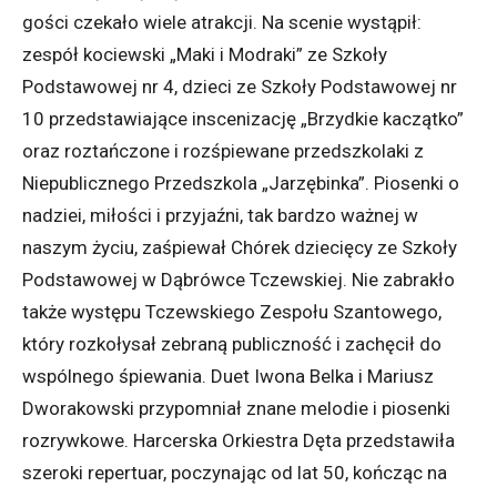
gości czekało wiele atrakcji. Na scenie wystąpił:
zespół kociewski „Maki i Modraki” ze Szkoły
Podstawowej nr 4, dzieci ze Szkoły Podstawowej nr
10 przedstawiające inscenizację „Brzydkie kaczątko”
oraz roztańczone i rozśpiewane przedszkolaki z
Niepublicznego Przedszkola „Jarzębinka”. Piosenki o
nadziei, miłości i przyjaźni, tak bardzo ważnej w
naszym życiu, zaśpiewał Chórek dziecięcy ze Szkoły
Podstawowej w Dąbrówce Tczewskiej. Nie zabrakło
także występu Tczewskiego Zespołu Szantowego,
który rozkołysał zebraną publiczność i zachęcił do
wspólnego śpiewania. Duet Iwona Belka i Mariusz
Dworakowski przypomniał znane melodie i piosenki
rozrywkowe. Harcerska Orkiestra Dęta przedstawiła
szeroki repertuar, poczynając od lat 50, kończąc na