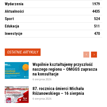
Wydarzenia
1979
Aktualności
4435
Sport
524
Edukacja
511
Inwestycje
470
OSTATNIE ARTYKUŁY
Wspólnie kształtujemy przyszłość
naszego regionu – OMGGS zaprasza
na konsultacje
6 sierpnia 2026
87. rocznica śmierci Michała
Różanowskiego – 16 sierpnia
6 sierpnia 2026