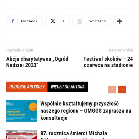
Facebook
X
WhatsApp
Poprzedni artykuł
Następny artykuł
Akcja charytatywna „Ogród
Festiwal skoków – 24
Nadziei 2023”
czerwca na stadionie
PODOBNE ARTYKUŁY
WIĘCEJ OD AUTORA
Wspólnie kształtujemy przyszłość
naszego regionu – OMGGS zaprasza na
konsultacje
87. rocznica śmierci Michała