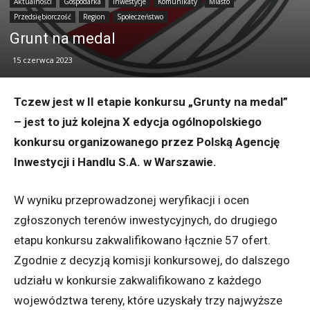
Aktualności
Gospodarka
Inwestycje
Komunikaty
Miasto
Przedsiębiorczość
Region
Społeczeństwo
Grunt na medal
15 czerwca 2023
Tczew jest w II etapie konkursu „Grunty na medal”
– jest to już kolejna X edycja ogólnopolskiego
konkursu organizowanego przez Polską Agencję
Inwestycji i Handlu S.A. w Warszawie.
W wyniku przeprowadzonej weryfikacji i ocen
zgłoszonych terenów inwestycyjnych, do drugiego
etapu konkursu zakwalifikowano łącznie 57 ofert.
Zgodnie z decyzją komisji konkursowej, do dalszego
udziału w konkursie zakwalifikowano z każdego
województwa tereny, które uzyskały trzy najwyższe