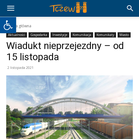
Otwórz pasek narzędzi
Strona główna
Aktualności
Gospodarka
Inwestycje
Komunikacja
Komunikaty
Miasto
Wiadukt nieprzejezdny – od
15 listopada
2 listopada 2021