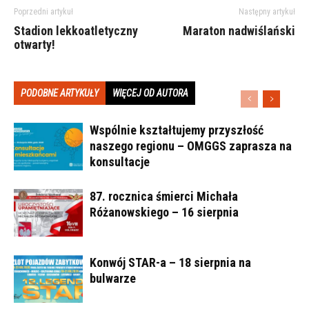
Poprzedni artykuł
Następny artykuł
Stadion lekkoatletyczny
Maraton nadwiślański
otwarty!
PODOBNE ARTYKUŁY
WIĘCEJ OD AUTORA
Wspólnie kształtujemy przyszłość
naszego regionu – OMGGS zaprasza na
konsultacje
87. rocznica śmierci Michała
Różanowskiego – 16 sierpnia
Konwój STAR-a – 18 sierpnia na
bulwarze