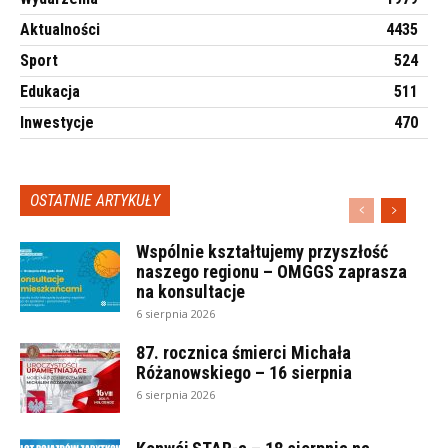
Aktualności
4435
Sport
524
Edukacja
511
Inwestycje
470
OSTATNIE ARTYKUŁY
Wspólnie kształtujemy przyszłość
naszego regionu – OMGGS zaprasza
na konsultacje
6 sierpnia 2026
87. rocznica śmierci Michała
Różanowskiego – 16 sierpnia
6 sierpnia 2026