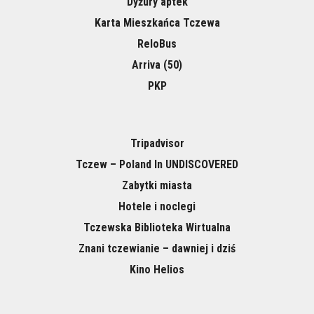
Dyżury aptek
Karta Mieszkańca Tczewa
ReloBus
Arriva (50)
PKP
Tripadvisor
Tczew – Poland In UNDISCOVERED
Zabytki miasta
Hotele i noclegi
Tczewska Biblioteka Wirtualna
Znani tczewianie – dawniej i dziś
Kino Helios