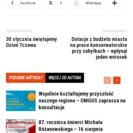
Facebook
X
WhatsApp
Poprzedni artykuł
Następny artykuł
30 stycznia świętujemy
Dotacje z budżetu miasta
Dzień Tczewa
na prace konserwatorskie
przy zabytkach – wpłynął
jeden wniosek
PODOBNE ARTYKUŁY
WIĘCEJ OD AUTORA
Wspólnie kształtujemy przyszłość
naszego regionu – OMGGS zaprasza na
konsultacje
87. rocznica śmierci Michała
Różanowskiego – 16 sierpnia