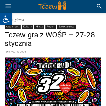
Otwórz pasek narzędzi
Strona główna
Aktualności
Kultura
Miasto
Region
Społeczeństwo
Tczew gra z WOŚP – 27-28
stycznia
26 stycznia 2024