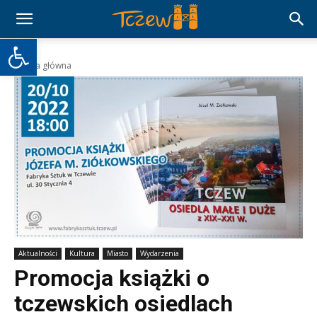
Otwórz pasek narzędzi
Strona główna
Aktualności
Kultura
Miasto
Wydarzenia
Promocja książki o
tczewskich osiedlach