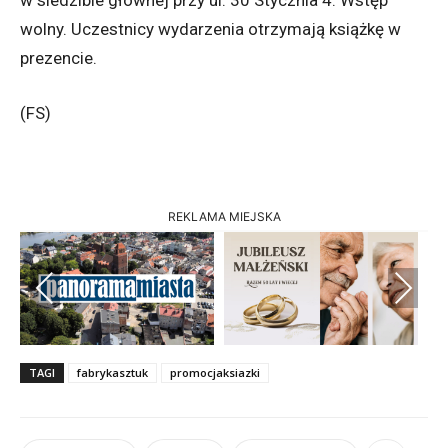
w siedzibie głównej przy ul. 30 Stycznia 4. Wstęp
wolny. Uczestnicy wydarzenia otrzymają książkę w
prezencie.
(FS)
REKLAMA MIEJSKA
Previous
Next
TAGI
fabrykasztuk
promocjaksiazki