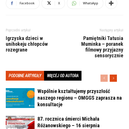
Facebook
X
WhatsApp
Poprzedni artykuł
Następny artykuł
Igrzyska dzieci w
Pamiętniki Tatusia
unihokeju chłopców
Muminka – poranek
rozegrane
filmowy przyjazny
sensorycznie
PODOBNE ARTYKUŁY
WIĘCEJ OD AUTORA
Wspólnie kształtujemy przyszłość
naszego regionu – OMGGS zaprasza na
konsultacje
87. rocznica śmierci Michała
Różanowskiego – 16 sierpnia