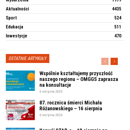
Aktualności
4435
Sport
524
Edukacja
511
Inwestycje
470
OSTATNIE ARTYKUŁY
Wspólnie kształtujemy przyszłość
naszego regionu – OMGGS zaprasza
na konsultacje
6 sierpnia 2026
87. rocznica śmierci Michała
Różanowskiego – 16 sierpnia
6 sierpnia 2026