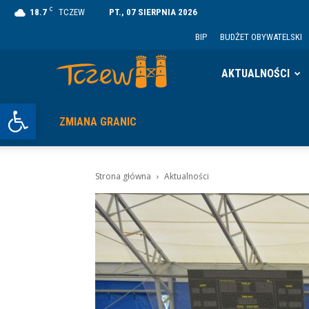
C
18.7
TCZEW
PT., 07 SIERPNIA 2026
BIP
BUDŻET OBYWATELSKI
Tczew
AKTUALNOŚCI
Otwórz pasek narzędzi
ZMIANA GRANIC
Strona główna
Aktualności