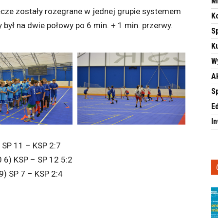
M
ecze zostały rozegrane w jednej grupie systemem
K
był na dwie połowy po 6 min. + 1 min. przerwy.
S
Ku
W
A
S
E
I
) SP 11 – KSP 2:7
0 6) KSP – SP 12 5:2
 9) SP 7 – KSP 2:4