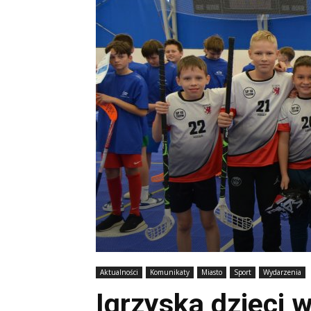
Aktualności
Komunikaty
Miasto
Sport
Wydarzenia
Igrzyska dzieci 