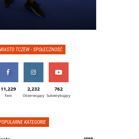
MIASTO TCZEW - SPOŁECZNOŚĆ
11,229
2,232
762
Fani
Obserwujący
Subskrybujący
POPULARNE KATEGORIE