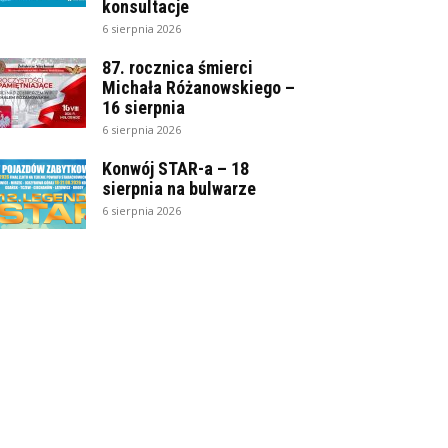
konsultacje
6 sierpnia 2026
87. rocznica śmierci
Michała Różanowskiego –
16 sierpnia
6 sierpnia 2026
Konwój STAR-a – 18
sierpnia na bulwarze
6 sierpnia 2026