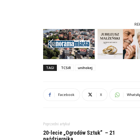
RE
Previous
TAGI
TCSiR
unihokej
Facebook
X
WhatsA
Poprzedni artykuł
20-lecie „Ogrodów Sztuk” – 21
października