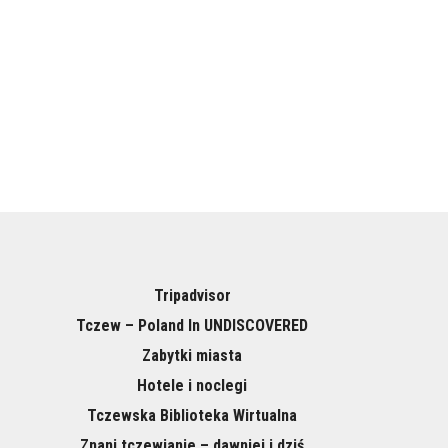
Tripadvisor
Tczew – Poland In UNDISCOVERED
Zabytki miasta
Hotele i noclegi
Tczewska Biblioteka Wirtualna
Znani tczewianie – dawniej i dziś