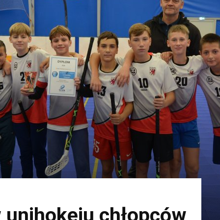
w unihokeju chłopców