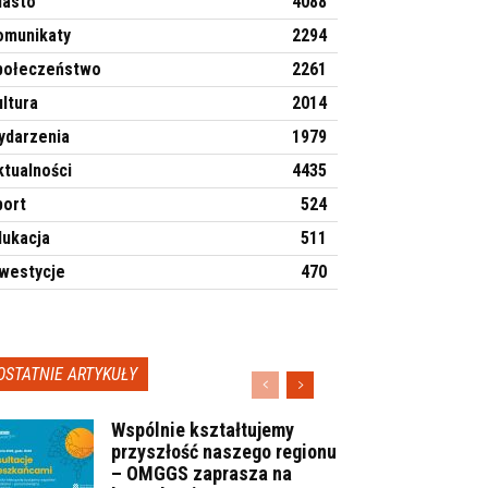
iasto
4088
omunikaty
2294
połeczeństwo
2261
ltura
2014
ydarzenia
1979
ktualności
4435
port
524
dukacja
511
nwestycje
470
OSTATNIE ARTYKUŁY
Wspólnie kształtujemy
przyszłość naszego regionu
– OMGGS zaprasza na