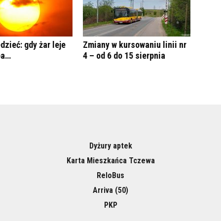
dzieć: gdy żar leje
Zmiany w kursowaniu linii nr
ba…
4 – od 6 do 15 sierpnia
Dyżury aptek
Karta Mieszkańca Tczewa
ReloBus
Arriva (50)
PKP