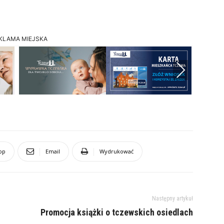
KLAMA MIEJSKA
Next
pp
Email
Wydrukować
Następny artykuł
Promocja książki o tczewskich osiedlach