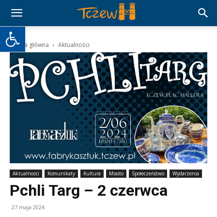
Otwórz pasek narzędzi
Strona główna
Aktualności
Aktualności
Komunikaty
Kultura
Miasto
Społeczeństwo
Wydarzenia
Pchli Targ – 2 czerwca
27 maja 2024