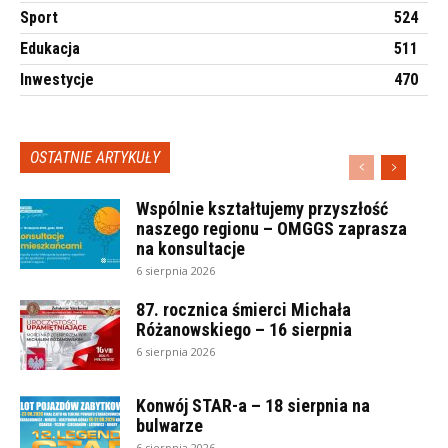
Sport
524
Edukacja
511
Inwestycje
470
OSTATNIE ARTYKUŁY
Wspólnie kształtujemy przyszłość
naszego regionu – OMGGS zaprasza
na konsultacje
6 sierpnia 2026
87. rocznica śmierci Michała
Różanowskiego – 16 sierpnia
6 sierpnia 2026
Konwój STAR-a – 18 sierpnia na
bulwarze
6 sierpnia 2026