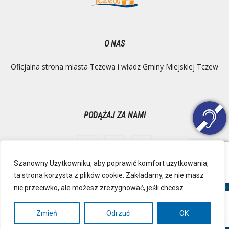
O NAS
Oficjalna strona miasta Tczewa i władz Gminy Miejskiej Tczew
PODĄŻAJ ZA NAMI
Szanowny Użytkowniku, aby poprawić komfort użytkowania,
ta strona korzysta z plików cookie. Zakładamy, że nie masz
Ochrona danych osobowych
Inspektor Danych Osobowych
nic przeciwko, ale możesz zrezygnować, jeśli chcesz.
Polityka Prywatności
Deklaracja dostępności
Mapa strony
RSS
Kontakt
Zmień
Odrzuć
OK
© Urząd Miejski, Plac Marszałka Józefa Piłsudskiego 1