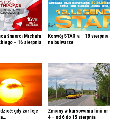
ica śmierci Michała
Konwój STAR-a – 18 sierpnia
kiego – 16 sierpnia
na bulwarze
dzieć: gdy żar leje
Zmiany w kursowaniu linii nr
ba…
4 – od 6 do 15 sierpnia