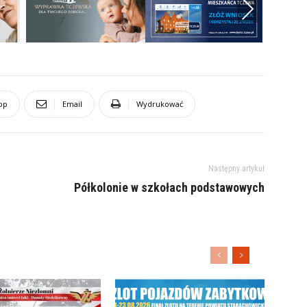
Next
pp
Email
Wydrukować
Następny artykuł
Półkolonie w szkołach podstawowych