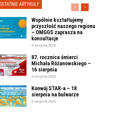
OSTATNIE ARTYKUŁY
Wspólnie kształtujemy
przyszłość naszego regionu
– OMGGS zaprasza na
konsultacje
6 sierpnia 2026
87. rocznica śmierci
Michała Różanowskiego –
16 sierpnia
6 sierpnia 2026
Konwój STAR-a – 18
sierpnia na bulwarze
6 sierpnia 2026