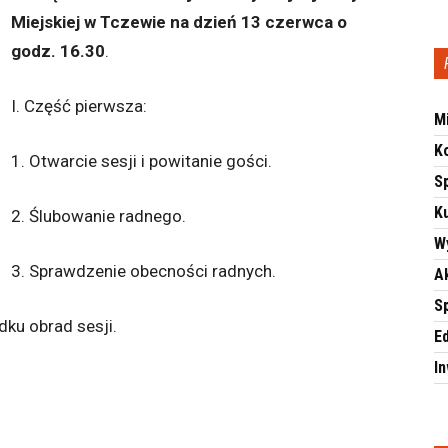
Miejskiej w Tczewie na dzień 13 czerwca o
godz. 16.30
.
I. Część pierwsza:
M
K
1. Otwarcie sesji i powitanie gości.
S
Ku
2. Ślubowanie radnego.
W
3. Sprawdzenie obecności radnych.
A
S
ku obrad sesji.
E
I