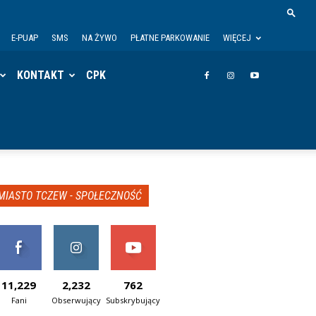
E-PUAP
SMS
NA ŻYWO
PŁATNE PARKOWANIE
WIĘCEJ
KONTAKT
CPK
MIASTO TCZEW - SPOŁECZNOŚĆ
11,229
2,232
762
Fani
Obserwujący
Subskrybujący