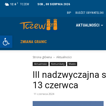
C
12.6
TCZEW
SOB., 08 SIERPNIA 2026
BIP
BUDŻET OBYWATELSKI
Tczew
AKTUALNOŚCI
Otwórz pasek narzędzi
ZMIANA GRANIC
Strona główna
Aktualności
Aktualności
Komunikaty
Miasto
III nadzwyczajna s
13 czerwca
11 czerwca 2024