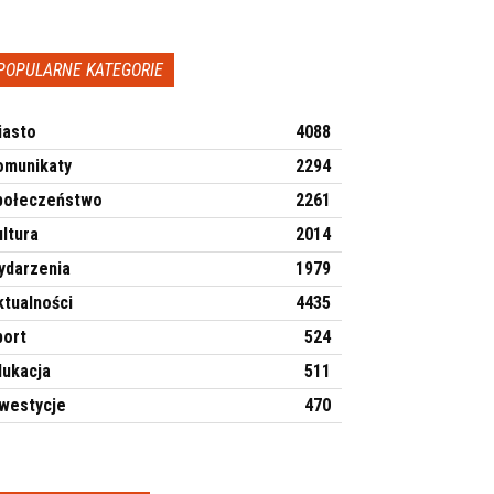
POPULARNE KATEGORIE
iasto
4088
omunikaty
2294
połeczeństwo
2261
ltura
2014
ydarzenia
1979
ktualności
4435
port
524
dukacja
511
nwestycje
470