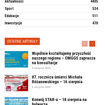
Aktualności
4435
Sport
524
Edukacja
511
Inwestycje
470
OSTATNIE ARTYKUŁY
Wspólnie kształtujemy przyszłość
naszego regionu – OMGGS zaprasza
na konsultacje
6 sierpnia 2026
87. rocznica śmierci Michała
Różanowskiego – 16 sierpnia
6 sierpnia 2026
Konwój STAR-a – 18 sierpnia na
bulwarze