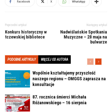
Facebook
X
WhatsApp
Poprzedni artykuł
Następny artykuł
Konkurs historyczny w
Nadwiślańskie Spotkania
tczewskiej bibliotece
Muzyczne – 28 maja na
bulwarze
PODOBNE ARTYKUŁY
WIĘCEJ OD AUTORA
Wspólnie kształtujemy przyszłość
naszego regionu – OMGGS zaprasza na
konsultacje
87. rocznica śmierci Michała
Różanowskiego – 16 sierpnia