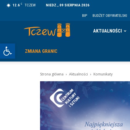
C
12.6
TCZEW
NIEDZ., 09 SIERPNIA 2026
BIP
BUDŻET OBYWATELSKI
Tczew
AKTUALNOŚCI
Otwórz pasek narzędzi
ZMIANA GRANIC
Strona główna
Aktualności
Komunikaty