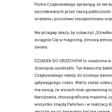
Piotra Czajkowskiego sprawiają, że ten b
wyczekiwanych przez naszą publiczność. 
wrażenie i pozostawi niezapomniane ws
Nie przegap okazji, by zobaczyć „Dziadka
wciągnie Cię w magiczną, zimową atmosfe
świata.
DZIADEK DO ORZECHÓW to osadzona w bo
dziecięcej wyobraźni. Ten klasyczny bale
Czajkowskiego należy do ścisłego kanon
upływającego czasu. Warto zadać sobie p
ma swoją, ze wszech miar uprawnioną o
Narodzenia, choreograficzna maestria, c
wszystko znajdą Państwo i w realizacji K
jeszcze, na co zwracamy baczną uwagę