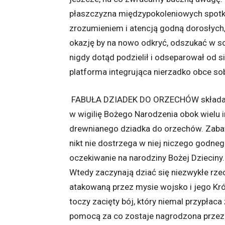
płaszczyzna międzypokoleniowych spotka
zrozumieniem i atencją godną dorosłych,
okazję by na nowo odkryć, odszukać w sob
nigdy dotąd podzielił i odseparował od si
platforma integrująca nierzadko obce so
FABUŁA DZIADEK DO ORZECHÓW składa się
w wigilię Bożego Narodzenia obok wielu 
drewnianego dziadka do orzechów. Zabaw
nikt nie dostrzega w niej niczego godneg
oczekiwanie na narodziny Bożej Dzieciny
Wtedy zaczynają dziać się niezwykłe rzec
atakowaną przez mysie wojsko i jego Kr
toczy zacięty bój, który niemal przypłac
pomocą za co zostaje nagrodzona przez 