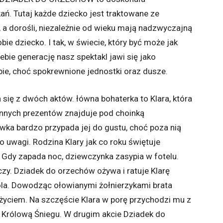
ń. Tutaj każde dziecko jest traktowane ze
 a dorośli, niezależnie od wieku mają nadzwyczajną
ie dziecko. I tak, w świecie, który być może jak
ebie generację nasz spektakl jawi się jako
bie, choć spokrewnione jednostki oraz dusze.
 z dwóch aktów. łówna bohaterka to Klara, która
innych prezentów znajduje pod choinką
ka bardzo przypada jej do gustu, choć poza nią
o uwagi. Rodzina Klary jak co roku świętuje
. Gdy zapada noc, dziewczynka zasypia w fotelu.
zy. Dziadek do orzechów ożywa i ratuje Klarę
óla. Dowodząc ołowianymi żołnierzykami brata
a życiem. Na szczęście Klara w porę przychodzi mu z
Królową Śniegu. W drugim akcie Dziadek do