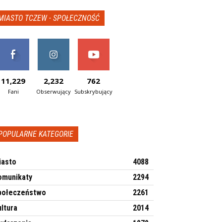
MIASTO TCZEW - SPOŁECZNOŚĆ
11,229
2,232
762
Fani
Obserwujący
Subskrybujący
POPULARNE KATEGORIE
iasto
4088
omunikaty
2294
połeczeństwo
2261
ltura
2014