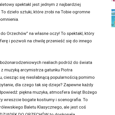
aletowy spektakl jest jednym z najbardziej
To dzieło sztuki, które zrobi na Tobie ogromne
pomnienia.
 do Orzechów” na własne oczy! To spektakl, który
rę i pozwoli na chwilę przenieść się do innego
żonarodzeniowych realiach podróż do świata
t z muzyką arcymistrza gatunku Piotra
u, ciesząc się niesłabnącą popularnością pomimo
ytanie, dla czego tak się dzieje? Zapewne każdy
dpowiedź: piękna muzyka, atmosfera świąt Bożego
zy wreszcie bogate kostiumy i scenografia. To
rólewskiego Baletu Klasycznego, ale jest coś
. DZIADEK DO ORZECHÓW to doskonała