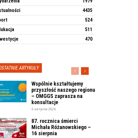
ydarzenia
1979
ktualności
4435
port
524
dukacja
511
nwestycje
470
OSTATNIE ARTYKUŁY
Wspólnie kształtujemy
przyszłość naszego regionu
– OMGGS zaprasza na
konsultacje
6 sierpnia 2026
87. rocznica śmierci
Michała Różanowskiego –
16 sierpnia