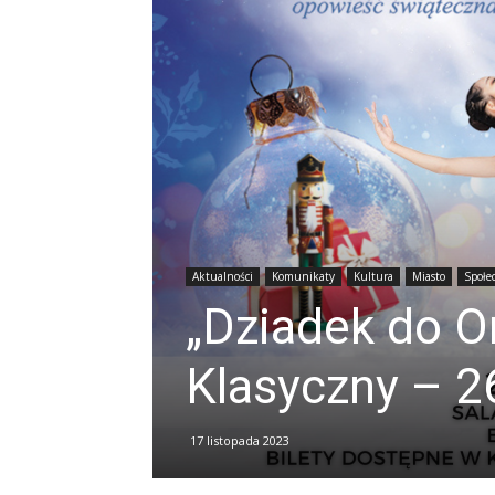
Aktualności
Komunikaty
Kultura
Miasto
Społe
„Dziadek do O
Klasyczny – 2
17 listopada 2023