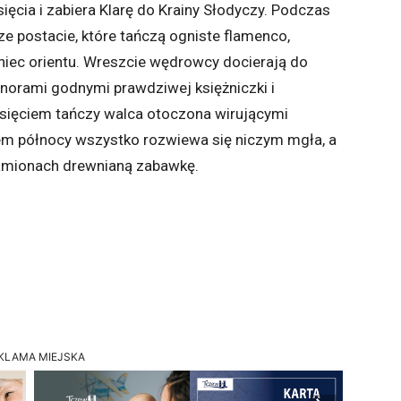
ęcia i zabiera Klarę do Krainy Słodyczy. Podczas
 postacie, które tańczą ogniste flamenco,
taniec orientu. Wreszcie wędrowcy docierają do
honorami godnymi prawdziwej księżniczki i
księciem tańczy walca otoczona wirującymi
iem północy wszystko rozwiewa się niczym mgła, a
ramionach drewnianą zabawkę.
KLAMA MIEJSKA