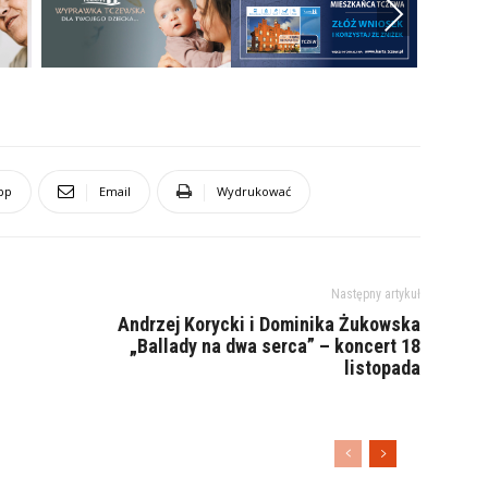
Next
pp
Email
Wydrukować
Następny artykuł
Andrzej Korycki i Dominika Żukowska
„Ballady na dwa serca” – koncert 18
listopada