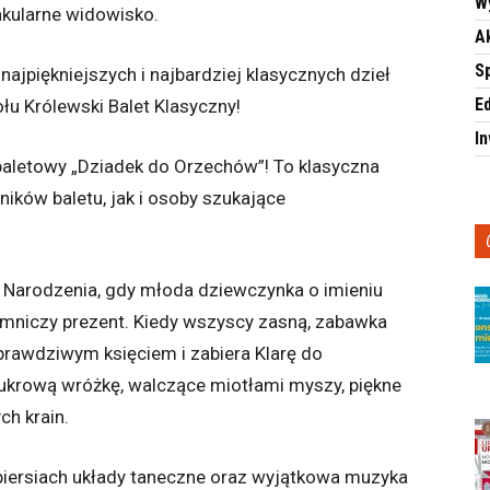
W
akularne widowisko.
A
S
najpiękniejszych i najbardziej klasycznych dzieł
E
u Królewski Balet Klasyczny!
I
aletowy „Dziadek do Orzechów”! To klasyczna
ików baletu, jak i osoby szukające
o Narodzenia, gdy młoda dziewczynka o imieniu
emniczy prezent. Kiedy wszyscy zasną, zabawka
prawdziwym księciem i zabiera Klarę do
ukrową wróżkę, walczące miotłami myszy, piękne
ch krain.
piersiach układy taneczne oraz wyjątkowa muzyka