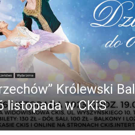
czeństwo
Wydarzenia
rzechów” Królewski Bal
6 listopada w CKiS