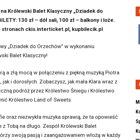
 na Królewski Balet Klasyczny „Dziadek do
ETY: 130 zł – dół sali, 100 zł – balkony i loże.
 stronach ckis.interticket.pl, kupbilecik.pl
.
owy „Dziadek do Orzechów” w wykonaniu
ki Balet Klasyczny!
brą a złą mocą w połączeniu z piękną muzyką Piotra
jak i dorosłych. Zobaczysz, jak mała Klara wraz z
zną podróż przez Królestwo Śniegu i Królestwo
lnić Królestwo Land of Sweets.
M
K
ie oraz niezwykła muzyka sprawią, że ta opowieść
S
 z Tobą na długo. Zespół Królewski Balet
Ku
którzy swoją pasją i zaangażowaniem włożą w każdy