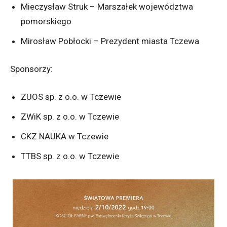
Mieczysław Struk – Marszałek województwa
pomorskiego
Mirosław Pobłocki – Prezydent miasta Tczewa
Sponsorzy:
ZUOS sp. z o.o. w Tczewie
ZWiK sp. z o.o. w Tczewie
CKZ NAUKA w Tczewie
TTBS sp. z o.o. w Tczewie