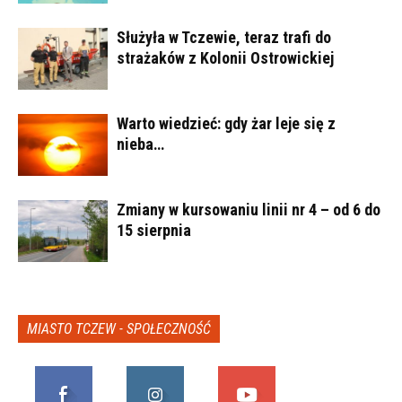
Służyła w Tczewie, teraz trafi do
strażaków z Kolonii Ostrowickiej
Warto wiedzieć: gdy żar leje się z
nieba…
Zmiany w kursowaniu linii nr 4 – od 6 do
15 sierpnia
MIASTO TCZEW - SPOŁECZNOŚĆ