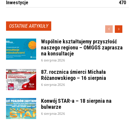
Inwestycje
470
OSTATNIE ARTYKUŁY
Wspólnie kształtujemy przyszłość
naszego regionu – OMGGS zaprasza
na konsultacje
6 sierpnia 2026
87. rocznica śmierci Michała
Różanowskiego – 16 sierpnia
6 sierpnia 2026
Konwój STAR-a – 18 sierpnia na
bulwarze
6 sierpnia 2026