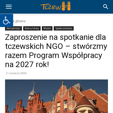
Otwórz pasek narzędzi
Strona główna
Aktualności
Komunikaty
Miasto
Społeczeństwo
Zaproszenie na spotkanie dla
tczewskich NGO – stwórzmy
razem Program Współpracy
na 2027 rok!
3 czerwca 2026