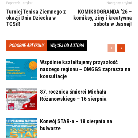
Poprzedni artykuł
Następny artykuł
Turniej Tenisa Ziemnego z
KOMIKSOGRANDA ’26 –
okazji Dnia Dziecka w
komiksy, ziny i kreatywna
TCSiR
sobota w Jasnej!
PODOBNE ARTYKUŁY
WIĘCEJ OD AUTORA
Wspólnie kształtujemy przyszłość
naszego regionu – OMGGS zaprasza na
konsultacje
87. rocznica śmierci Michała
Różanowskiego – 16 sierpnia
Konwój STAR-a – 18 sierpnia na
bulwarze