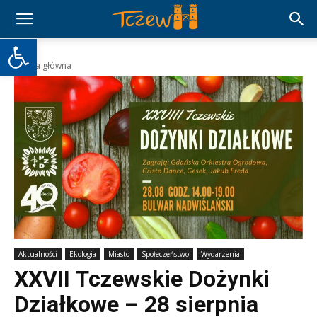
Otwórz pasek narzędzi
Strona główna
Aktualności
Ekologia
Miasto
Społeczeństwo
Wydarzenia
XXVII Tczewskie Dożynki
Działkowe – 28 sierpnia