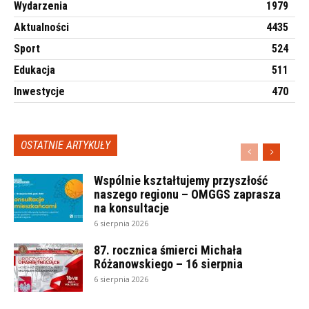
Wydarzenia
1979
Aktualności
4435
Sport
524
Edukacja
511
Inwestycje
470
OSTATNIE ARTYKUŁY
Wspólnie kształtujemy przyszłość
naszego regionu – OMGGS zaprasza
na konsultacje
6 sierpnia 2026
87. rocznica śmierci Michała
Różanowskiego – 16 sierpnia
6 sierpnia 2026