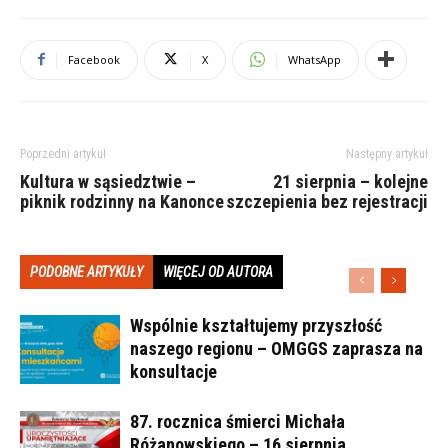
Facebook
X
WhatsApp
Poprzedni artykuł
Następny artykuł
Kultura w sąsiedztwie –
21 sierpnia – kolejne
piknik rodzinny na Kanonce
szczepienia bez rejestracji
PODOBNE ARTYKUŁY
WIĘCEJ OD AUTORA
Wspólnie kształtujemy przyszłość
naszego regionu – OMGGS zaprasza na
konsultacje
87. rocznica śmierci Michała
Różanowskiego – 16 sierpnia