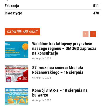
Edukacja
511
Inwestycje
470
OSTATNIE ARTYKUŁY
Wspólnie kształtujemy przyszłość
naszego regionu – OMGGS zaprasza
na konsultacje
6 sierpnia 2026
87. rocznica śmierci Michała
Różanowskiego – 16 sierpnia
6 sierpnia 2026
Konwój STAR-a – 18 sierpnia na
bulwarze
6 sierpnia 2026