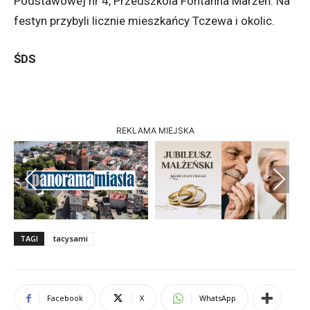
Podstawowej nr 4, Przedszkola Fontanna Marzeń. Na
festyn przybyli licznie mieszkańcy Tczewa i okolic.
ŚDS
REKLAMA MIEJSKA
Previous
Next
TAGI
tacysami
Facebook
X
WhatsApp