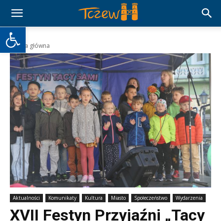
Otwórz pasek narzędzi
Strona główna
Aktualności
Komunikaty
Kultura
Miasto
Społeczeństwo
Wydarzenia
XVII Festyn Przyjaźni „Tacy