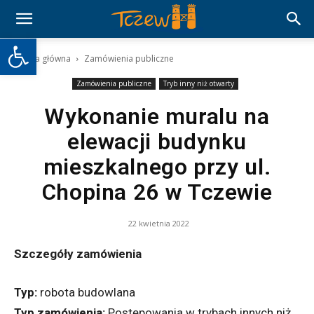
Otwórz pasek narzędzi
Strona główna
Zamówienia publiczne
Zamówienia publiczne
Tryb inny niż otwarty
Wykonanie muralu na
elewacji budynku
mieszkalnego przy ul.
Chopina 26 w Tczewie
22 kwietnia 2022
Szczegóły zamówienia
Typ:
robota budowlana
Typ zamówienia:
Postępowania w trybach
innych niż