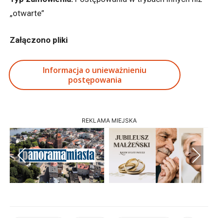
„otwarte”
Załączono pliki
Informacja o unieważnieniu
postępowania
REKLAMA MIEJSKA
Previous
Next