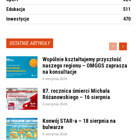
Edukacja
511
Inwestycje
470
OSTATNIE ARTYKUŁY
Wspólnie kształtujemy przyszłość
naszego regionu – OMGGS zaprasza
na konsultacje
6 sierpnia 2026
87. rocznica śmierci Michała
Różanowskiego – 16 sierpnia
6 sierpnia 2026
Konwój STAR-a – 18 sierpnia na
bulwarze
6 sierpnia 2026