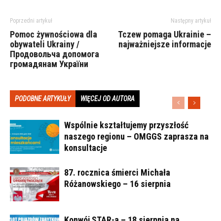
Poprzedni artykuł
Następny artykuł
Pomoc żywnościowa dla
Tczew pomaga Ukrainie –
obywateli Ukrainy /
najważniejsze informacje
Продовольча допомога
громадянам України
PODOBNE ARTYKUŁY
WIĘCEJ OD AUTORA
Wspólnie kształtujemy przyszłość
naszego regionu – OMGGS zaprasza na
konsultacje
87. rocznica śmierci Michała
Różanowskiego – 16 sierpnia
Konwój STAR-a – 18 sierpnia na