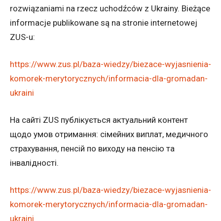
rozwiązaniami na rzecz uchodźców z Ukrainy. Bieżące
informacje publikowane są na stronie internetowej
ZUS-u:
https://www.zus.pl/baza-wiedzy/biezace-wyjasnienia-
komorek-merytorycznych/informacia-dla-gromadan-
ukraini
На сайті ZUS публікується актуальний контент
щодо умов отримання: сімейних виплат, медичного
страхування, пенсій по виходу на пенсію та
інвалідності.
https://www.zus.pl/baza-wiedzy/biezace-wyjasnienia-
komorek-merytorycznych/informacia-dla-gromadan-
ukraini