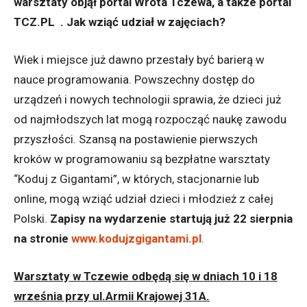
warsztaty objął portal Wrota Tczewa, a także portal
TCZ.PL . Jak wziąć udział w zajęciach?
Wiek i miejsce już dawno przestały być barierą w
nauce programowania. Powszechny dostęp do
urządzeń i nowych technologii sprawia, że dzieci już
od najmłodszych lat mogą rozpocząć naukę zawodu
przyszłości. Szansą na postawienie pierwszych
kroków w programowaniu są bezpłatne warsztaty
“Koduj z Gigantami”, w których, stacjonarnie lub
online, mogą wziąć udział dzieci i młodzież z całej
Polski.
Zapisy na wydarzenie startują już 22 sierpnia
na stronie
www.kodujzgigantami.pl
.
Warsztaty w Tczewie odbędą się w dniach 10 i 18
września przy ul.Armii Krajowej 31A.