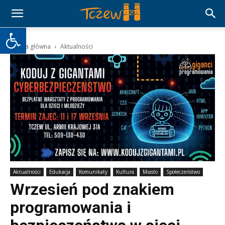
Otwórz pasek narzędzi
Strona główna
Aktualności
Aktualności
Edukacja
Komunikaty
Kultura
Miasto
Społeczeństwo
Wrzesień pod znakiem
programowania i