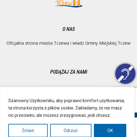
O NAS
Oficjalna strona miasta Tczewa i władz Gminy Miejskiej Tczew
PODĄŻAJ ZA NAMI
Szanowny Użytkowniku, aby poprawić komfort użytkowania,
ta strona korzysta z plików cookie. Zakładamy, że nie masz
Ochrona danych osobowych
Inspektor Danych Osobowych
nic przeciwko, ale możesz zrezygnować, jeśli chcesz.
Polityka Prywatności
Deklaracja dostępności
Mapa strony
RSS
Kontakt
Zmień
Odrzuć
OK
© Urząd Miejski, Plac Marszałka Józefa Piłsudskiego 1