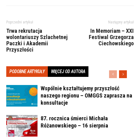
Poprzedni artykuł
Następny artykuł
Trwa rekrutacja
In Memoriam – XXI
wolontariuszy Szlachetnej
Festiwal Grzegorza
Paczki i Akademii
Ciechowskiego
Przyszłości
PODOBNE ARTYKUŁY
WIĘCEJ OD AUTORA
Wspólnie kształtujemy przyszłość
naszego regionu – OMGGS zaprasza na
konsultacje
87. rocznica śmierci Michała
Różanowskiego – 16 sierpnia