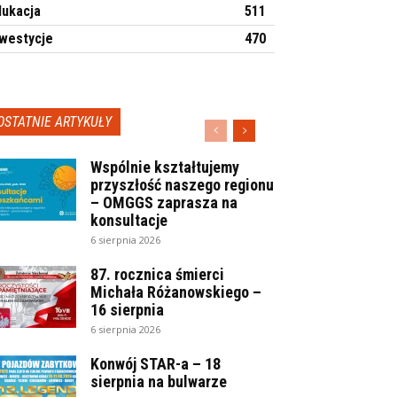
dukacja
511
nwestycje
470
OSTATNIE ARTYKUŁY
Wspólnie kształtujemy
przyszłość naszego regionu
– OMGGS zaprasza na
konsultacje
6 sierpnia 2026
87. rocznica śmierci
Michała Różanowskiego –
16 sierpnia
6 sierpnia 2026
Konwój STAR-a – 18
sierpnia na bulwarze