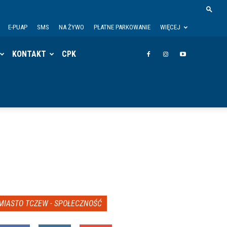
E-PUAP
SMS
NA ŻYWO
PŁATNE PARKOWANIE
WIĘCEJ
KONTAKT
CPK
MIASTO TCZEW - SPOŁECZNOŚĆ