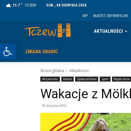
C
13.7
TCZEW
SOB., 08 SIERPNIA 2026
BIP
BUDŻET OBYWATELSKI
Tczew
AKTUALNOŚCI
Otwórz pasek narzędzi
ZMIANA GRANIC
Strona główna
Aktualności
Aktualności
Miasto
Społeczeństwo
Sport
Wydarzenia
Wakacje z Mölk
19 sierpnia 2022