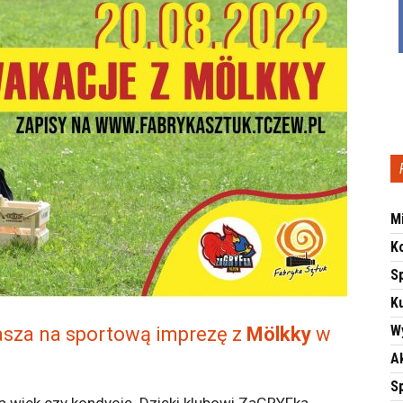
M
K
S
Ku
W
asza na sportową imprezę z
Mölkky
w
A
S