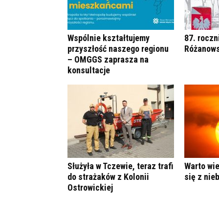
Wspólnie kształtujemy
87. roczn
przyszłość naszego regionu
Różanows
– OMGGS zaprasza na
konsultacje
Służyła w Tczewie, teraz trafi
Warto wie
do strażaków z Kolonii
się z nie
Ostrowickiej