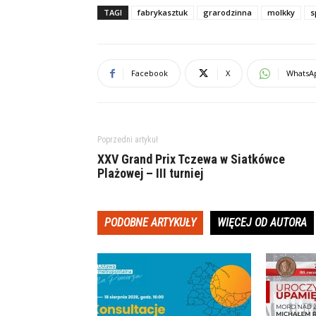
TAGI
fabrykasztuk
grarodzinna
molkky
s
Facebook
X
WhatsA
Poprzedni artykuł
XXV Grand Prix Tczewa w Siatkówce
Plażowej – III turniej
PODOBNE ARTYKUŁY
WIĘCEJ OD AUTORA