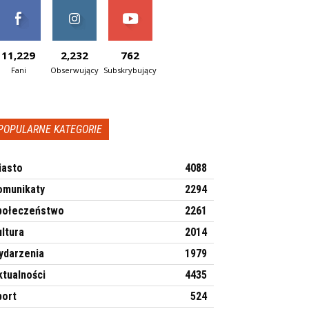
11,229
2,232
762
Fani
Obserwujący
Subskrybujący
POPULARNE KATEGORIE
iasto
4088
omunikaty
2294
połeczeństwo
2261
ltura
2014
ydarzenia
1979
ktualności
4435
port
524