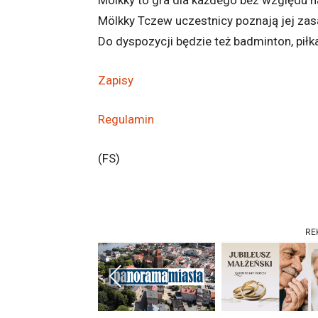
Mölkky to gra dla każdego bez względu n
Mölkky Tczew uczestnicy poznają jej zasa
Do dyspozycji będzie też badminton, piłk
Zapisy
Regulamin
(FS)
RE
Previous