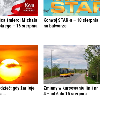
ica śmierci Michała
Konwój STAR-a – 18 sierpnia
kiego – 16 sierpnia
na bulwarze
dzieć: gdy żar leje
Zmiany w kursowaniu linii nr
ba…
4 – od 6 do 15 sierpnia