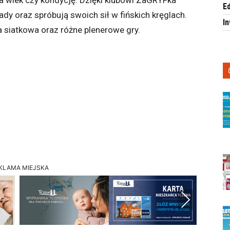
a wiek czy kondycję. Dzięki klubowi ZaGRYFka
E
dy oraz spróbują swoich sił w fińskich kręglach.
I
a siatkowa oraz różne plenerowe gry.
KLAMA MIEJSKA
Next