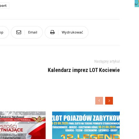
port
pp
Email
Wydrukować
Następny artykuł
Kalendarz imprez LOT Kociewie