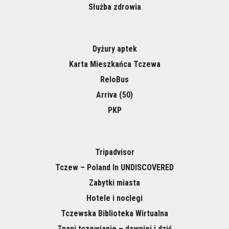
Służba zdrowia
Dyżury aptek
Karta Mieszkańca Tczewa
ReloBus
Arriva (50)
PKP
Tripadvisor
Tczew – Poland In UNDISCOVERED
Zabytki miasta
Hotele i noclegi
Tczewska Biblioteka Wirtualna
Znani tczewianie – dawniej i dziś