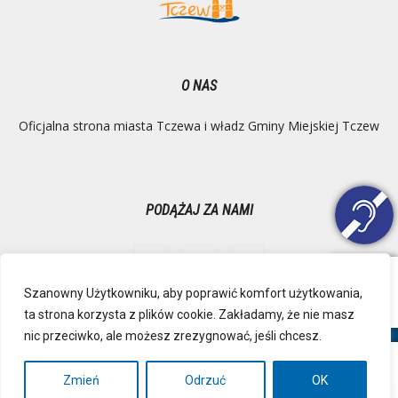
O NAS
Oficjalna strona miasta Tczewa i władz Gminy Miejskiej Tczew
PODĄŻAJ ZA NAMI
Szanowny Użytkowniku, aby poprawić komfort użytkowania,
ta strona korzysta z plików cookie. Zakładamy, że nie masz
Ochrona danych osobowych
Inspektor Danych Osobowych
nic przeciwko, ale możesz zrezygnować, jeśli chcesz.
Polityka Prywatności
Deklaracja dostępności
Mapa strony
RSS
Kontakt
Zmień
Odrzuć
OK
© Urząd Miejski, Plac Marszałka Józefa Piłsudskiego 1