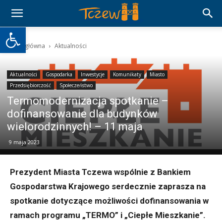
Otwórz pasek narzędzi
Strona główna
Aktualności
Aktualności
Gospodarka
Inwestycje
Komunikaty
Miasto
Przedsiębiorczość
Społeczeństwo
Termomodernizacja spotkanie –
dofinansowanie dla budynków
wielorodzinnych! – 11 maja
9 maja 2023
Prezydent Miasta Tczewa wspólnie z Bankiem
Gospodarstwa Krajowego serdecznie zaprasza na
spotkanie dotyczące możliwości dofinansowania w
ramach programu „TERMO” i „Ciepłe Mieszkanie”.