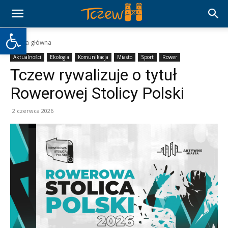
Otwórz pasek narzędzi
Strona główna
Aktualności
Ekologia
Komunikacja
Miasto
Sport
Rower
Tczew rywalizuje o tytuł
Rowerowej Stolicy Polski
2 czerwca 2026