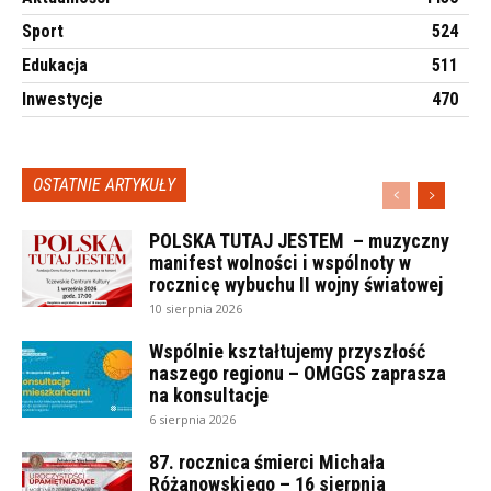
Sport
524
Edukacja
511
Inwestycje
470
OSTATNIE ARTYKUŁY
POLSKA TUTAJ JESTEM – muzyczny
manifest wolności i wspólnoty w
rocznicę wybuchu II wojny światowej
10 sierpnia 2026
Wspólnie kształtujemy przyszłość
naszego regionu – OMGGS zaprasza
na konsultacje
6 sierpnia 2026
87. rocznica śmierci Michała
Różanowskiego – 16 sierpnia