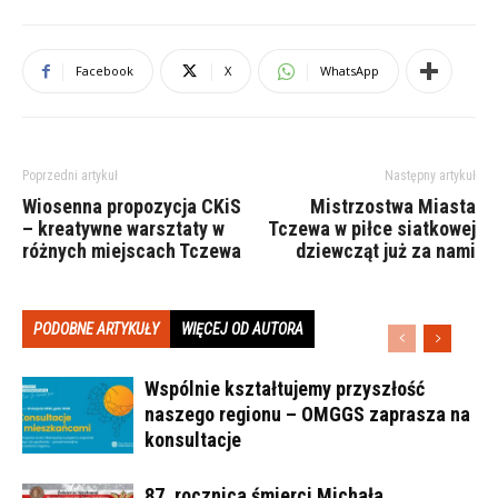
Facebook
X
WhatsApp
Poprzedni artykuł
Następny artykuł
Wiosenna propozycja CKiS
Mistrzostwa Miasta
– kreatywne warsztaty w
Tczewa w piłce siatkowej
różnych miejscach Tczewa
dziewcząt już za nami
PODOBNE ARTYKUŁY
WIĘCEJ OD AUTORA
Wspólnie kształtujemy przyszłość
naszego regionu – OMGGS zaprasza na
konsultacje
87. rocznica śmierci Michała