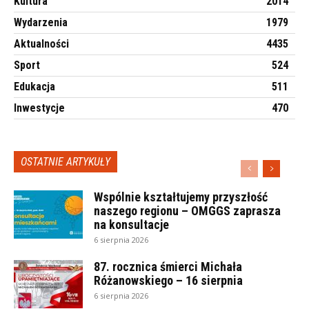
Kultura
2014
Wydarzenia
1979
Aktualności
4435
Sport
524
Edukacja
511
Inwestycje
470
OSTATNIE ARTYKUŁY
Wspólnie kształtujemy przyszłość
naszego regionu – OMGGS zaprasza
na konsultacje
6 sierpnia 2026
87. rocznica śmierci Michała
Różanowskiego – 16 sierpnia
6 sierpnia 2026