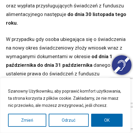
oraz wypłata przysługujących świadczeń z funduszu
alimentacyjnego następuje
do dnia 30 listopada tego
roku.
W przypadku gdy osoba ubiegająca się o świadczenia
na nowy okres świadczeniowy złoży wniosek wraz z
wymaganymi dokumentami w okresie
od dnia 1
października do dnia 31 października
danego roku,
ustalenie prawa do świadczeń z funduszu
alimentacyjnego oraz wypłata przysługujących
świadczeń z funduszu alimentacyjnego następuje
do
Szanowny Użytkowniku, aby poprawić komfort użytkowania,
ta strona korzysta z plików cookie. Zakładamy, że nie masz
dnia 31 grudnia tego roku.
nic przeciwko, ale możesz zrezygnować, jeśli chcesz.
W przypadku gdy osoba ubiegająca się o świadczenia
Zmień
Odrzuć
OK
na nowy okres świadczeniowy złoży wniosek wraz z