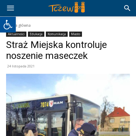
Otwórz pasek narzędzi
Strona główna
Aktualności
Edukacja
Komunikacja
Miasto
Straż Miejska kontroluje
noszenie maseczek
24 listopada 2021