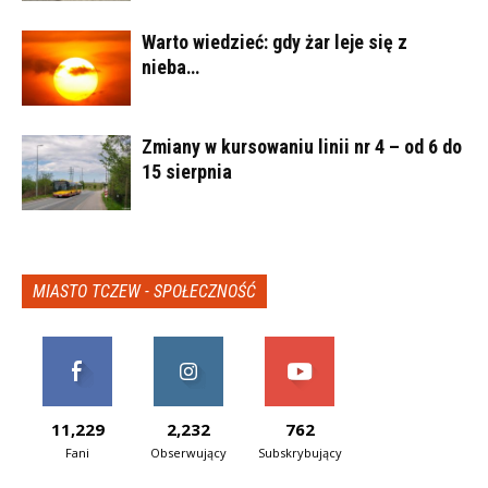
Warto wiedzieć: gdy żar leje się z
nieba…
Zmiany w kursowaniu linii nr 4 – od 6 do
15 sierpnia
MIASTO TCZEW - SPOŁECZNOŚĆ
11,229
2,232
762
Fani
Obserwujący
Subskrybujący