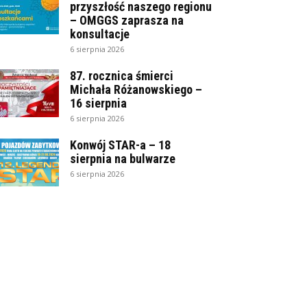
przyszłość naszego regionu
– OMGGS zaprasza na
konsultacje
6 sierpnia 2026
87. rocznica śmierci
Michała Różanowskiego –
16 sierpnia
6 sierpnia 2026
Konwój STAR-a – 18
sierpnia na bulwarze
6 sierpnia 2026