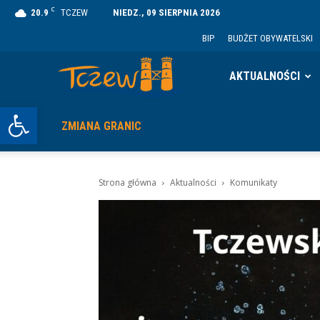
C
20.9
TCZEW
NIEDZ., 09 SIERPNIA 2026
BIP
BUDŻET OBYWATELSKI
Tczew
AKTUALNOŚCI
Otwórz pasek narzędzi
ZMIANA GRANIC
Strona główna
Aktualności
Komunikaty