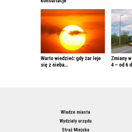
konsultacje
Warto wiedzieć: gdy żar leje
Zmiany w 
się z nieba…
4 – od 6 
Władze miasta
Wydziały urzędu
Straż Miejska