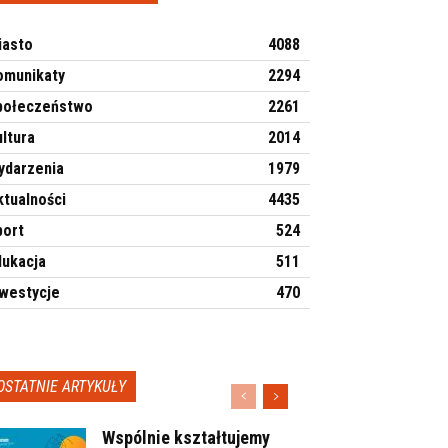
iasto
4088
omunikaty
2294
połeczeństwo
2261
ltura
2014
ydarzenia
1979
ktualności
4435
port
524
dukacja
511
nwestycje
470
OSTATNIE ARTYKUŁY
Wspólnie kształtujemy