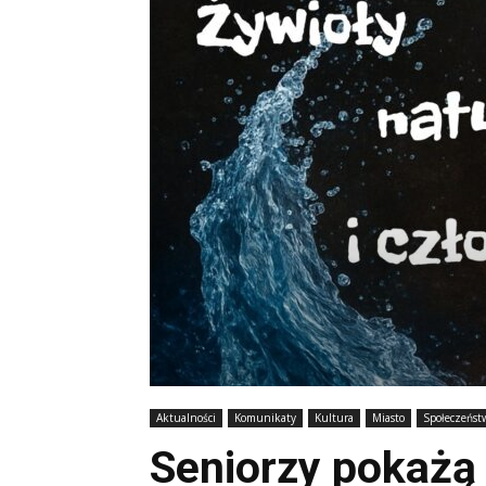
Aktualności
Komunikaty
Kultura
Miasto
Społeczeńst
Seniorzy pokażą