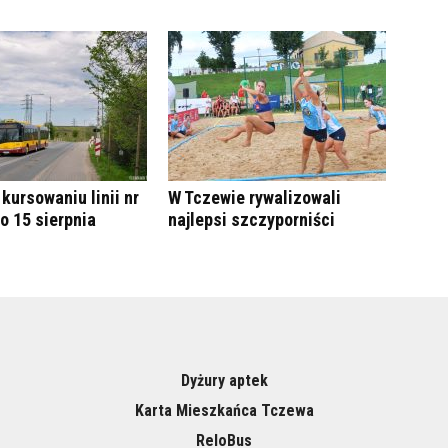
kursowaniu linii nr
W Tczewie rywalizowali
do 15 sierpnia
najlepsi szczyporniści
Dyżury aptek
Karta Mieszkańca Tczewa
ReloBus