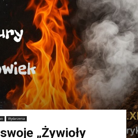
wo
Wydarzenia
 swoje „Żywioły