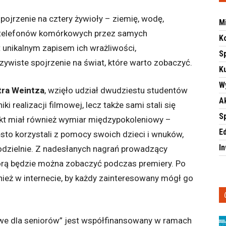
spojrzenie na cztery żywioły – ziemię, wodę,
M
i telefonów komórkowych przez samych
K
 unikalnym zapisem ich wrażliwości,
S
czywiste spojrzenie na świat, które warto zobaczyć.
Ku
W
tra Weintza
, wzięło udział dwudziestu studentów
A
ki realizacji filmowej, lecz także sami stali się
S
kt miał również wymiar międzypokoleniowy –
E
sto korzystali z pomocy swoich dzieci i wnuków,
I
dzielnie. Z nadesłanych nagrań prowadzący
tórą będzie można zobaczyć podczas premiery. Po
nież w internecie, by każdy zainteresowany mógł go
owe dla seniorów” jest współfinansowany w ramach