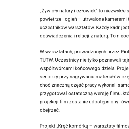
„Żywioły natury i człowiek” to niezwykłe 
powietrze i ogień – utrwalone kameram
uczestników warsztatów. Każdy kadr jest
doświadczenia i relacji z naturą. To nieo
W warsztatach, prowadzonych przez
Pio
TUTW. Uczestnicy nie tylko poznawali tajni
współtwórcami końcowego dzieła. Proje
seniorzy przy nagrywaniu materiałów czę
choć znaczną część pracy wykonali samo
przygotował ostateczną wersję filmu, k
projekcji film zostanie udostępniony rów
obejrzeć.
Projekt „Kręć komórką – warsztaty film