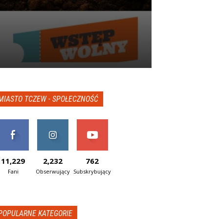
MIASTO TCZEW - SPOŁECZNOŚĆ
11,229
2,232
762
Fani
Obserwujący
Subskrybujący
POPULARNE KATEGORIE