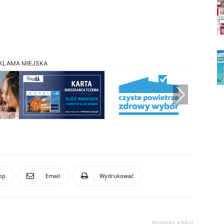
KLAMA MIEJSKA
Next
pp
Email
Wydrukować
Następny artykuł