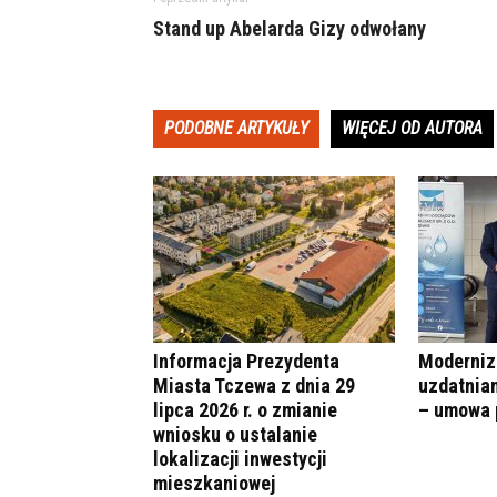
Stand up Abelarda Gizy odwołany
PODOBNE ARTYKUŁY
WIĘCEJ OD AUTORA
Informacja Prezydenta
Moderniza
Miasta Tczewa z dnia 29
uzdatnian
lipca 2026 r. o zmianie
– umowa 
wniosku o ustalanie
lokalizacji inwestycji
mieszkaniowej