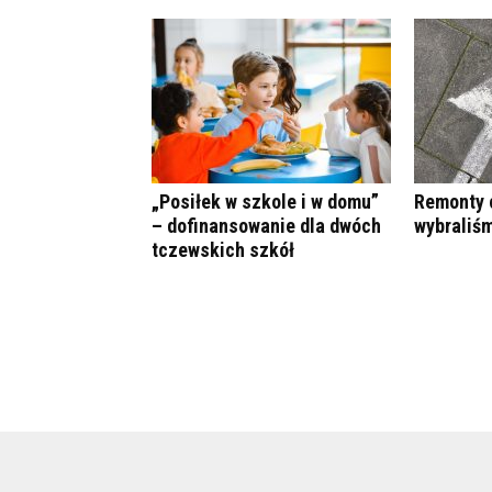
„Posiłek w szkole i w domu”
Remonty 
– dofinansowanie dla dwóch
wybraliś
tczewskich szkół