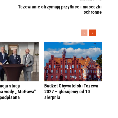
Tczewianie otrzymają przyłbice i maseczki
ochronne
cja stacji
Budżet Obywatelski Tczewa
a wody ,,Motława’’
2027 – głosujemy od 10
podpisana
sierpnia