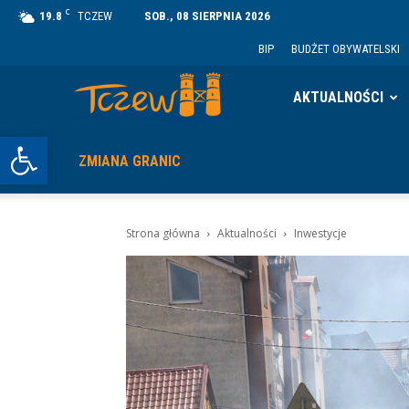
C
19.8
TCZEW
SOB., 08 SIERPNIA 2026
BIP
BUDŻET OBYWATELSKI
Tczew
AKTUALNOŚCI
Otwórz pasek narzędzi
ZMIANA GRANIC
Strona główna
Aktualności
Inwestycje