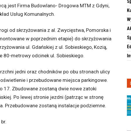
S
nawcą jest Firma Budowlano- Drogowa MTM z Gdyni,
Ku
akład Usług Komunalnych.
W
A
gi od skrzyżowania z al. Zwycięstwa, Pomorska i
S
montowane w poprzednim etapie) do skrzyżowania
E
yżowania ul. Gdańskiej z ul. Sobieskiego, Kozią,
e 80-metrowy odcinek ul. Sobieskiego.
I
zchni jedni oraz chodników po obu stronach ulicy
oświetlenie i przebudowane miejsca parkingowe.
 o 17. Zbudowane zostaną dwie nowe zatoki
kiej. Po lewej stronie jezdni (patrząc w stronę
wa. Przebudowane zostaną instalacje podziemne.
br.