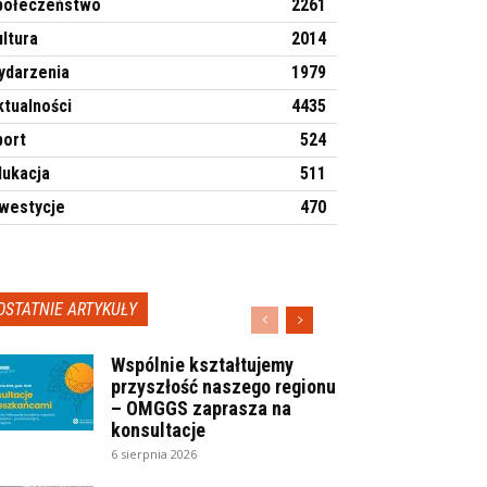
połeczeństwo
2261
ltura
2014
ydarzenia
1979
ktualności
4435
port
524
dukacja
511
nwestycje
470
OSTATNIE ARTYKUŁY
Wspólnie kształtujemy
przyszłość naszego regionu
– OMGGS zaprasza na
konsultacje
6 sierpnia 2026