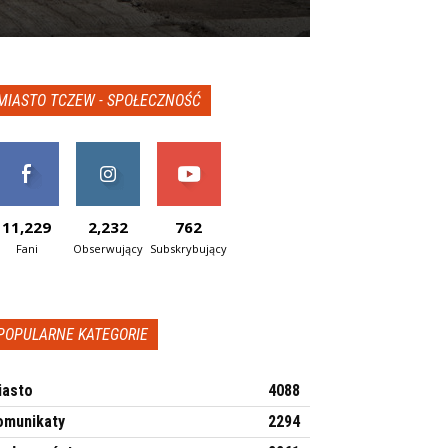
MIASTO TCZEW - SPOŁECZNOŚĆ
11,229
2,232
762
Fani
Obserwujący
Subskrybujący
POPULARNE KATEGORIE
iasto
4088
omunikaty
2294