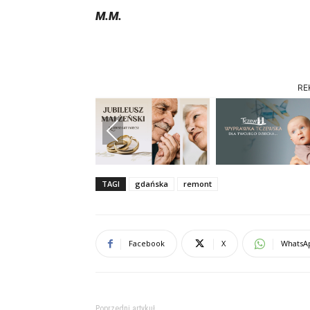
M.M.
RE
Previous
TAGI
gdańska
remont
Facebook
X
WhatsA
Poprzedni artykuł