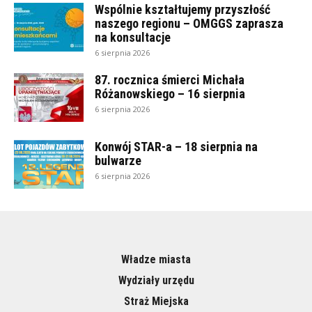
Wspólnie kształtujemy przyszłość
naszego regionu – OMGGS zaprasza
na konsultacje
6 sierpnia 2026
87. rocznica śmierci Michała
Różanowskiego – 16 sierpnia
6 sierpnia 2026
Konwój STAR-a – 18 sierpnia na
bulwarze
6 sierpnia 2026
Władze miasta
Wydziały urzędu
Straż Miejska