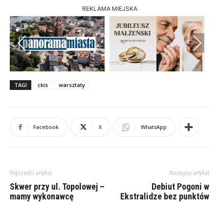
REKLAMA MIEJSKA
Previous
Next
TAGI
ckis
warsztaty
Facebook
X
WhatsApp
Poprzedni artykuł
Następny artykuł
Skwer przy ul. Topolowej –
Debiut Pogoni w
mamy wykonawcę
Ekstralidze bez punktów