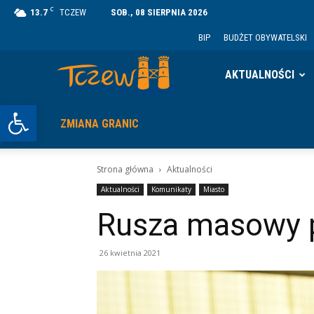
C
13.7
TCZEW
SOB., 08 SIERPNIA 2026
BIP
BUDŻET OBYWATELSKI
Tczew
AKTUALNOŚCI
Otwórz pasek narzędzi
ZMIANA GRANIC
Strona główna
Aktualności
Aktualności
Komunikaty
Miasto
Rusza masowy p
26 kwietnia 2021