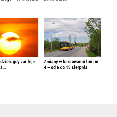
dzieć: gdy żar leje
Zmiany w kursowaniu linii nr
ba…
4 – od 6 do 15 sierpnia