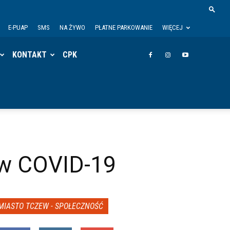
E-PUAP
SMS
NA ŻYWO
PŁATNE PARKOWANIE
WIĘCEJ
KONTAKT
CPK
iw COVID-19
MIASTO TCZEW - SPOŁECZNOŚĆ