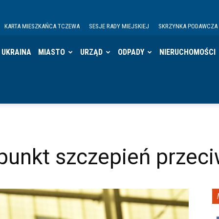
KARTA MIESZKAŃCA TCZEWA
SESJE RADY MIEJSKIEJ
SKRZYNKA PODAWCZA
UKRAINA
MIASTO
URZĄD
ODPADY
NIERUCHOMOŚCI
unkt szczepień przec