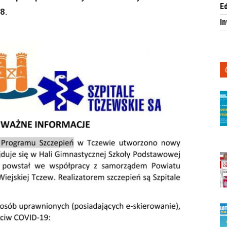
E
8.
I