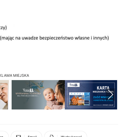
KLAMA MIEJSKA
Next
pp
Email
Wydrukować