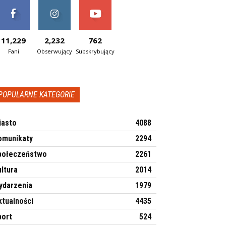
11,229
2,232
762
Fani
Obserwujący
Subskrybujący
POPULARNE KATEGORIE
iasto
4088
omunikaty
2294
połeczeństwo
2261
ltura
2014
ydarzenia
1979
ktualności
4435
port
524