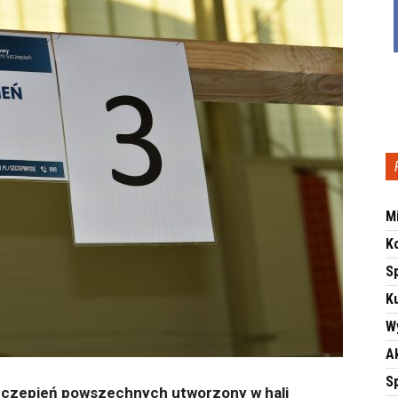
M
K
S
Ku
W
A
S
zczepień powszechnych utworzony w hali