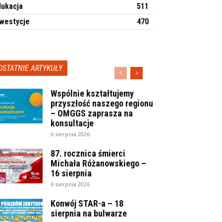
dukacja
511
nwestycje
470
OSTATNIE ARTYKUŁY
Wspólnie kształtujemy
przyszłość naszego regionu
– OMGGS zaprasza na
konsultacje
6 sierpnia 2026
87. rocznica śmierci
Michała Różanowskiego –
16 sierpnia
6 sierpnia 2026
Konwój STAR-a – 18
sierpnia na bulwarze