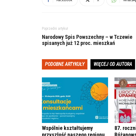
Poprzedni artykuł
Narodowy Spis Powszechny – w Tczewie
spisanych już 12 proc. mieszkań
PODOBNE ARTYKUŁY
WIĘCEJ OD AUTORA
Wspólnie kształtujemy
87. roczn
przyszłość naszego regionu
Różanows