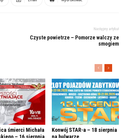
Następny artykuł
Czyste powietrze – Pomorze walczy ze
smogiem
ica śmierci Michała
Konwój STAR-a – 18 sierpnia
kiego – 16 sierpnia
na bulwarze