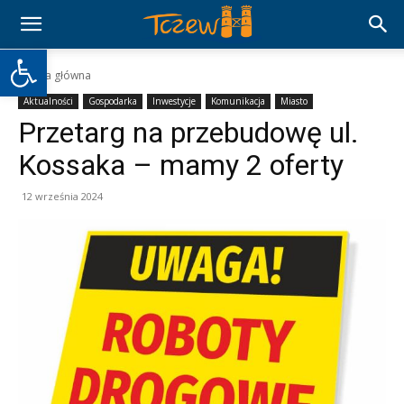
Otwórz pasek narzędzi
Strona główna
Aktualności
Gospodarka
Inwestycje
Komunikacja
Miasto
Przetarg na przebudowę ul.
Kossaka – mamy 2 oferty
12 września 2024