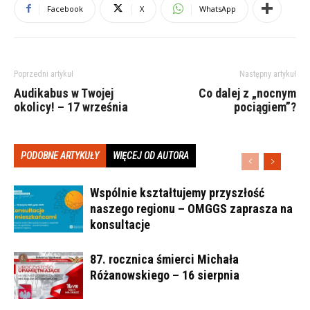
Facebook
X
WhatsApp
Poprzedni artykuł
Następny artykuł
Audikabus w Twojej
Co dalej z „nocnym
okolicy! – 17 września
pociągiem”?
PODOBNE ARTYKUŁY
WIĘCEJ OD AUTORA
Wspólnie kształtujemy przyszłość
naszego regionu – OMGGS zaprasza na
konsultacje
87. rocznica śmierci Michała
Różanowskiego – 16 sierpnia