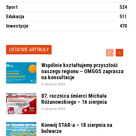
Sport
524
Edukacja
511
Inwestycje
470
OSTATNIE ARTYKUŁY
Wspólnie kształtujemy przyszłość
naszego regionu – OMGGS zaprasza
na konsultacje
6 sierpnia 2026
87. rocznica śmierci Michała
Różanowskiego – 16 sierpnia
6 sierpnia 2026
Konwój STAR-a – 18 sierpnia na
bulwarze