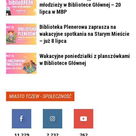
młodzieży w Bibliotece Głównej – 20
lipca w MBP
Biblioteka Plenerowa zaprasza na
wakacyjne spotkania na Starym Mieście
– już 8 lipca
Wakacyjne poniedziałki z planszówkami
w Bibliotece Głównej
MIASTO TCZEW - SPOŁECZNOŚĆ
11,229
2,232
762