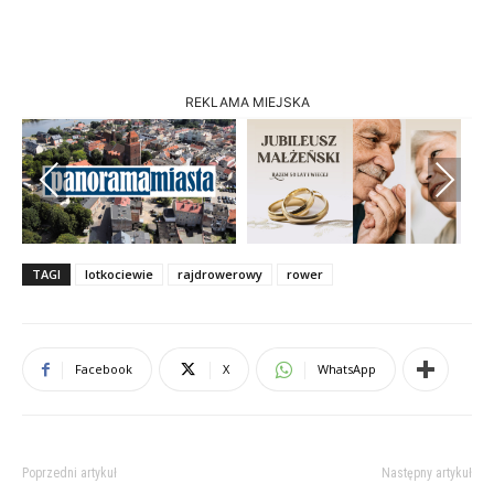
REKLAMA MIEJSKA
Previous
Next
TAGI
lotkociewie
rajdrowerowy
rower
Facebook
X
WhatsApp
Poprzedni artykuł
Następny artykuł