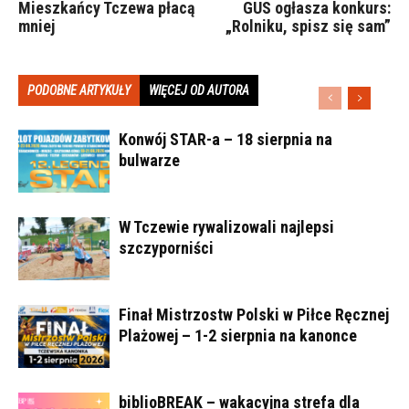
Mieszkańcy Tczewa płacą
GUS ogłasza konkurs:
mniej
„Rolniku, spisz się sam”
PODOBNE ARTYKUŁY
WIĘCEJ OD AUTORA
Konwój STAR-a – 18 sierpnia na
bulwarze
W Tczewie rywalizowali najlepsi
szczyporniści
Finał Mistrzostw Polski w Piłce Ręcznej
Plażowej – 1-2 sierpnia na kanonce
biblioBREAK – wakacyjna strefa dla