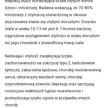
niepokój budzi wzrastająca liczba otyłych wśród
dzieci i młodzieży. Badania wskazują, że 70-80%
młodzieży z otyłością stwierdzoną w okresie
dojrzewania stanie się otyłymi dorosłymi. Dziecko
otyłe w wieku 10-13 lat jest 6-7 krotnie bardziej
zagrożone wystąpieniem otyłości w wieku dorosłym
niż jego rówieśnik z prawidłową masą ciała.
Nadwaga i otyłość zwiększają ryzyko
zachorowalności na cukrzycę typu 2, nadciśnienie
tętnicze, zaburzenia lipidowe, chorobę niedokrwienną
serca, obturacyjny bezdech senny, chorobę
zwyrodnieniową stawów, depresję oraz sprzyjają
rozwojowi niektórych typów nowotworów i
podwyższają ryzyko zgonu w przypadku innych
chorób.