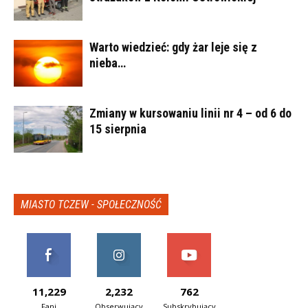
Warto wiedzieć: gdy żar leje się z
nieba…
Zmiany w kursowaniu linii nr 4 – od 6 do
15 sierpnia
MIASTO TCZEW - SPOŁECZNOŚĆ
11,229
2,232
762
Fani
Obserwujący
Subskrybujący