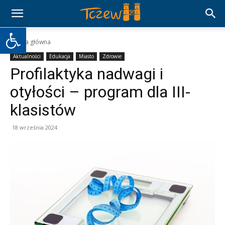
Otwórz pasek narzędzi
Strona główna
Aktualności
Edukacja
Miasto
Zdrowie
Profilaktyka nadwagi i
otyłości – program dla III-
klasistów
18 września 2024