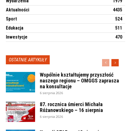
Wydarzenia
1979
Aktualności
4435
Sport
524
Edukacja
511
Inwestycje
470
OSTATNIE ARTYKUŁY
Wspólnie kształtujemy przyszłość
naszego regionu – OMGGS zaprasza
na konsultacje
6 sierpnia 2026
87. rocznica śmierci Michała
Różanowskiego – 16 sierpnia
6 sierpnia 2026