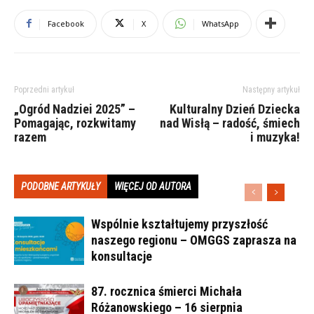
Facebook
X
WhatsApp
Poprzedni artykuł
Następny artykuł
„Ogród Nadziei 2025” –
Kulturalny Dzień Dziecka
Pomagając, rozkwitamy
nad Wisłą – radość, śmiech
razem
i muzyka!
PODOBNE ARTYKUŁY
WIĘCEJ OD AUTORA
Wspólnie kształtujemy przyszłość
naszego regionu – OMGGS zaprasza na
konsultacje
87. rocznica śmierci Michała
Różanowskiego – 16 sierpnia