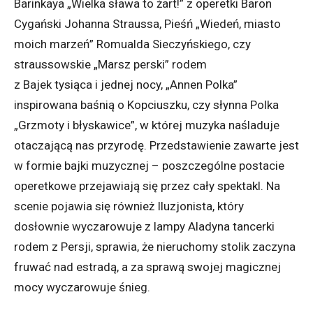
Barinkaya „Wielka sława to żart!” z operetki Baron
Cygański Johanna Straussa, Pieśń „Wiedeń, miasto
moich marzeń” Romualda Sieczyńskiego, czy
straussowskie „Marsz perski” rodem
z Bajek tysiąca i jednej nocy, „Annen Polka”
inspirowana baśnią o Kopciuszku, czy słynna Polka
„Grzmoty i błyskawice”, w której muzyka naśladuje
otaczającą nas przyrodę. Przedstawienie zawarte jest
w formie bajki muzycznej – poszczególne postacie
operetkowe przejawiają się przez cały spektakl. Na
scenie pojawia się również Iluzjonista, który
dosłownie wyczarowuje z lampy Aladyna tancerki
rodem z Persji, sprawia, że nieruchomy stolik zaczyna
fruwać nad estradą, a za sprawą swojej magicznej
mocy wyczarowuje śnieg.