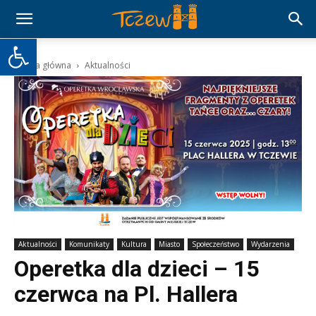
Otwórz pasek narzędzi
Strona główna
Aktualności
Aktualności
Komunikaty
Kultura
Miasto
Społeczeństwo
Wydarzenia
Operetka dla dzieci – 15
czerwca na Pl. Hallera