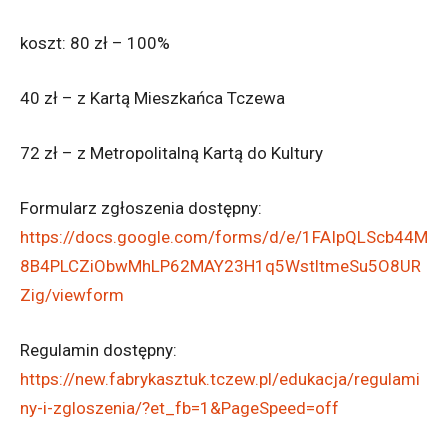
koszt: 80 zł – 100%
40 zł – z Kartą Mieszkańca Tczewa
72 zł – z Metropolitalną Kartą do Kultury
Formularz zgłoszenia dostępny:
https://docs.google.com/forms/d/e/1FAIpQLScb44M
8B4PLCZiObwMhLP62MAY23H1q5WstltmeSu5O8UR
Zig/viewform
Regulamin dostępny:
https://new.fabrykasztuk.tczew.pl/edukacja/regulami
ny-i-zgloszenia/?et_fb=1&PageSpeed=off