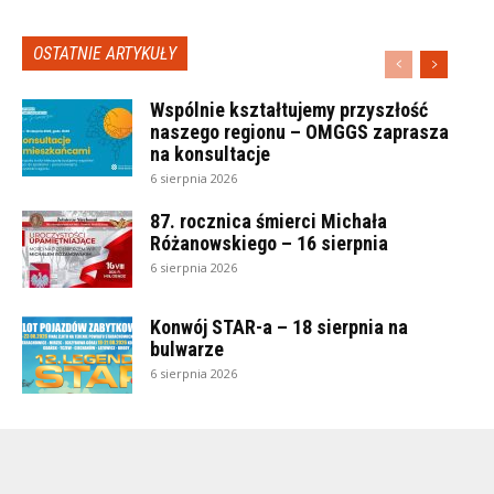
OSTATNIE ARTYKUŁY
Wspólnie kształtujemy przyszłość
naszego regionu – OMGGS zaprasza
na konsultacje
6 sierpnia 2026
87. rocznica śmierci Michała
Różanowskiego – 16 sierpnia
6 sierpnia 2026
Konwój STAR-a – 18 sierpnia na
bulwarze
6 sierpnia 2026