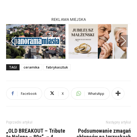
REKLAMA MIEJSKA
Previous
Next
TAGI
ceramika
fabrykasztuk
Facebook
X
WhatsApp
Poprzedni artykuł
Następny artykuł
„OLD BREAKOUT – Tribute
Podsumowanie zmagań
to Nalepa – 80a” – 4
chłopców na Igrzyskach