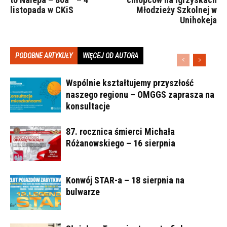
listopada w CKiS
Młodzieży Szkolnej w
Unihokeja
PODOBNE ARTYKUŁY
WIĘCEJ OD AUTORA
Wspólnie kształtujemy przyszłość
naszego regionu – OMGGS zaprasza na
konsultacje
87. rocznica śmierci Michała
Różanowskiego – 16 sierpnia
Konwój STAR-a – 18 sierpnia na
bulwarze