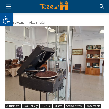
Otwórz pasek narzędzi
Strona główna
Aktualności
Aktualności
Komunikaty
Kultura
Miasto
Społeczeństwo
Wydarzenia