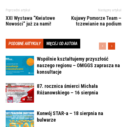
Poprzedni artykuł
Następny artykuł
XXI Wystawa “Kwiatowe
Kujawy Pomorze Team –
Nowości” już za nami!
tczewianie na podium
PODOBNE ARTYKUŁY
WIĘCEJ OD AUTORA
Wspólnie kształtujemy przyszłość
naszego regionu – OMGGS zaprasza na
konsultacje
87. rocznica śmierci Michała
Różanowskiego – 16 sierpnia
Konwój STAR-a – 18 sierpnia na
bulwarze