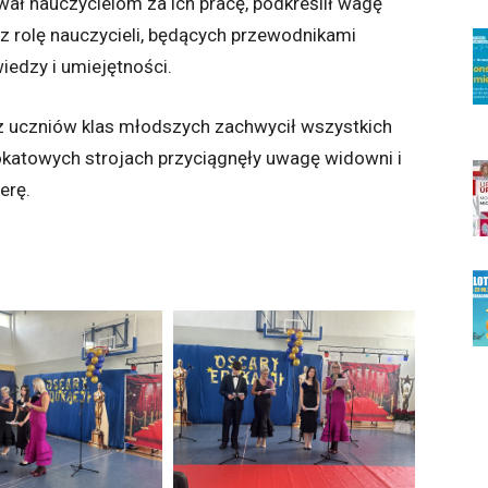
ał nauczycielom za ich pracę, podkreślił wagę
az rolę nauczycieli, będących przewodnikami
edzy i umiejętności.
z uczniów klas młodszych zachwycił wszystkich
okatowych strojach przyciągnęły uwagę widowni i
erę.