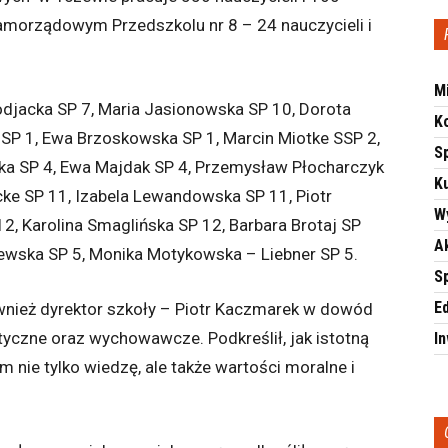
samorządowym Przedszkolu nr 8 – 24 nauczycieli i
M
odjacka SP 7, Maria Jasionowska SP 10, Dorota
K
SP 1, Ewa Brzoskowska SP 1, Marcin Miotke SSP 2,
S
ka SP 4, Ewa Majdak SP 4, Przemysław Płocharczyk
Ku
cke SP 11, Izabela Lewandowska SP 11, Piotr
W
2, Karolina Smaglińska SP 12, Barbara Brotaj SP
A
isewska SP 5, Monika Motykowska – Liebner SP 5.
S
E
nież dyrektor szkoły – Piotr Kaczmarek w dowód
tyczne oraz wychowawcze. Podkreślił, jak istotną
I
im nie tylko wiedzę, ale także wartości moralne i