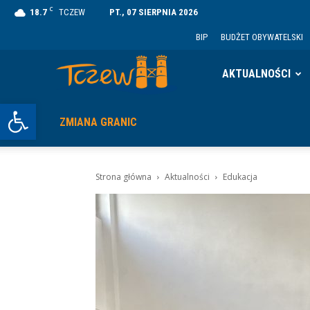
C
18.7
TCZEW
PT., 07 SIERPNIA 2026
BIP
BUDŻET OBYWATELSKI
Tczew
AKTUALNOŚCI
Otwórz pasek narzędzi
ZMIANA GRANIC
Strona główna
Aktualności
Edukacja