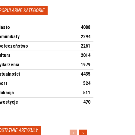
POPULARNE KATEGORIE
iasto
4088
omunikaty
2294
połeczeństwo
2261
ltura
2014
ydarzenia
1979
ktualności
4435
port
524
dukacja
511
nwestycje
470
OSTATNIE ARTYKUŁY