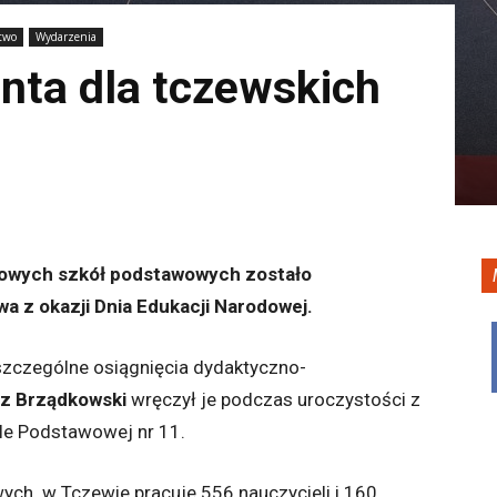
two
Wydarzenia
nta dla tczewskich
owych szkół podstawowych zostało
a z okazji Dnia Edukacji Narodowej.
zczególne osiągnięcia dydaktyczno-
z Brządkowski
wręczył je podczas uroczystości z
ole Podstawowej nr 11.
h w Tczewie pracuje 556 nauczycieli i 160