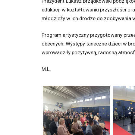
Prezydent Łukasz Brządkowski podziękow
edukacji w kształtowaniu przyszłości or
młodzieży w ich drodze do zdobywania wi
Program artystyczny przygotowany prze
obecnych. Występy taneczne dzieci w br
wprowadziły pozytywną, radosną atmosf
M.L.