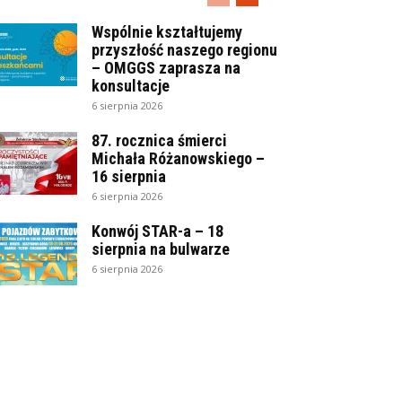
Wspólnie kształtujemy
przyszłość naszego regionu
– OMGGS zaprasza na
konsultacje
6 sierpnia 2026
87. rocznica śmierci
Michała Różanowskiego –
16 sierpnia
6 sierpnia 2026
Konwój STAR-a – 18
sierpnia na bulwarze
6 sierpnia 2026