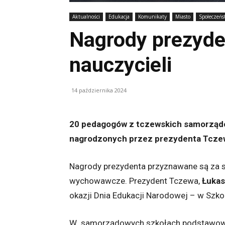
Aktualności
Edukacja
Komunikaty
Miasto
Społeczeńs
Nagrody prezyde
nauczycieli
14 października 2024
20 pedagogów z tczewskich samorząd
nagrodzonych przez prezydenta Tczew
Nagrody prezydenta przyznawane są za s
wychowawcze. Prezydent Tczewa,
Łukas
okazji Dnia Edukacji Narodowej – w Szk
W samorządowych szkołach podstawowyc