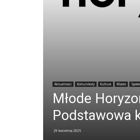
Aktualności
Komunikaty
Kultura
Miasto
Społe
Młode Horyzon
Podstawowa kl
29 kwietnia 2025