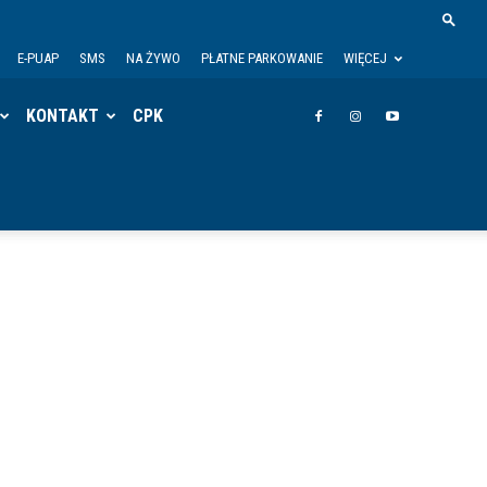
E-PUAP
SMS
NA ŻYWO
PŁATNE PARKOWANIE
WIĘCEJ
KONTAKT
CPK