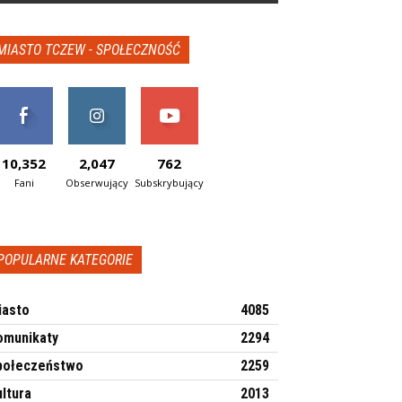
MIASTO TCZEW - SPOŁECZNOŚĆ
10,352
2,047
762
Fani
Obserwujący
Subskrybujący
POPULARNE KATEGORIE
iasto
4085
omunikaty
2294
połeczeństwo
2259
ltura
2013