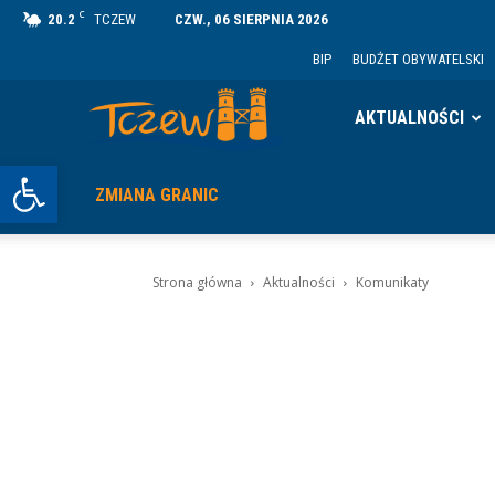
C
20.2
TCZEW
CZW., 06 SIERPNIA 2026
BIP
BUDŻET OBYWATELSKI
Tczew
AKTUALNOŚCI
Otwórz pasek narzędzi
ZMIANA GRANIC
Strona główna
Aktualności
Komunikaty