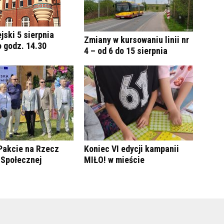
jski 5 sierpnia
Zmiany w kursowaniu linii nr
 godz. 14.30
4 – od 6 do 15 sierpnia
Pakcie na Rzecz
Koniec VI edycji kampanii
 Społecznej
MIŁO! w mieście