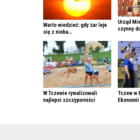
Urząd Mie
Warto wiedzieć: gdy żar leje
czynny do
się z nieba…
W Tczewie rywalizowali
Tczew w 
najlepsi szczyporniści
Ekonomii