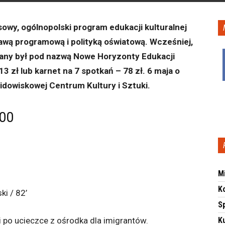
wy, ogólnopolski program edukacji kulturalnej
tawą programową i polityką oświatową. Wcześniej,
owany był pod nazwą Nowe Horyzonty Edukacji
13 zł lub karnet na 7 spotkań – 78 zł. 6 maja o
widowiskowej Centrum Kultury i Sztuki.
.00
M
K
ki / 82’
S
i po ucieczce z ośrodka dla imigrantów.
Ku