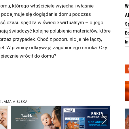
mu, którego właściciele wyjechali właśnie
W
er podejmuje się doglądania domu podczas
A
ść czasu spędza w świecie wirtualnym – o jego
S
mają świadczyć kolejne polubienia materiałów, które
E
przez przypadek. Choć z pozoru nic je nie łączy,
I
cel. W piwnicy odkrywają zagubionego smoka. Czy
ezpiecznie wrócił do domu?
KLAMA MIEJSKA
Next