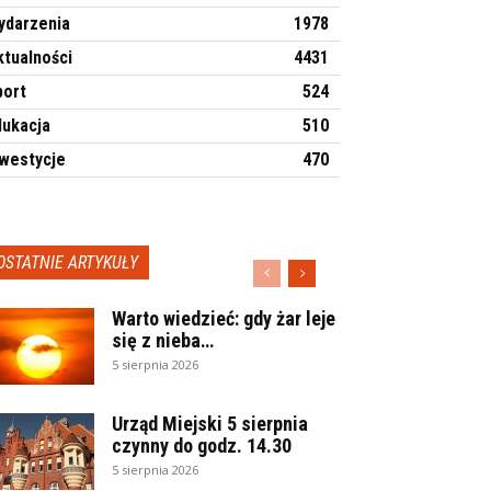
ydarzenia
1978
ktualności
4431
port
524
dukacja
510
nwestycje
470
OSTATNIE ARTYKUŁY
Warto wiedzieć: gdy żar leje
się z nieba…
5 sierpnia 2026
Urząd Miejski 5 sierpnia
czynny do godz. 14.30
5 sierpnia 2026