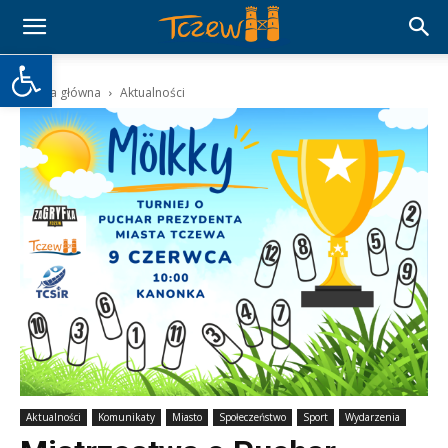
Otwórz pasek narzędzi
Strona główna
Aktualności
Aktualności
Komunikaty
Miasto
Społeczeństwo
Sport
Wydarzenia