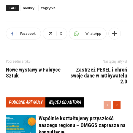
TAGI
molkky
zagryfka
Facebook
X
WhatsApp
Poprzedni artykuł
Następny artykuł
Nowe wystawy w Fabryce
Zastrzeż PESEL i chroń
Sztuk
swoje dane w mObywatelu
2.0
PODOBNE ARTYKUŁY
WIĘCEJ OD AUTORA
Wspólnie kształtujemy przyszłość
naszego regionu – OMGGS zaprasza na
konsultacje