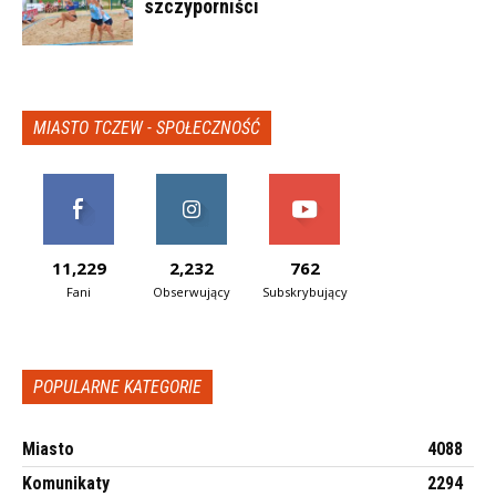
szczyporniści
MIASTO TCZEW - SPOŁECZNOŚĆ
11,229
2,232
762
Fani
Obserwujący
Subskrybujący
POPULARNE KATEGORIE
Miasto
4088
Komunikaty
2294