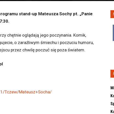
rogramu stand-up Mateusza Sochy pt. „Panie
7:30.
órzy chętnie oglądają jego poczynania. Komik,
gujecie, o zaraźliwym śmiechu i poczuciu humoru,
ejscu przez chwilę poczuć się poza światem.
pl
M
4421/Tczew/Mateusz+Socha/
K
S
Ku