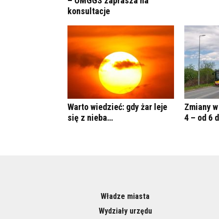
– OMGGS zaprasza na
konsultacje
Warto wiedzieć: gdy żar leje
Zmiany w 
się z nieba…
4 – od 6 
Władze miasta
Wydziały urzędu