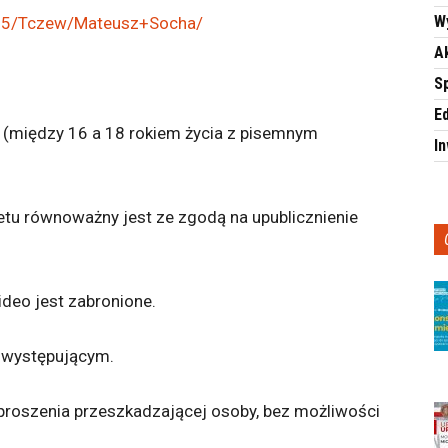
W
4425/Tczew/Mateusz+Socha/
A
S
E
a (między 16 a 18 rokiem życia z pisemnym
I
etu równoważny jest ze zgodą na upublicznienie
ideo jest zabronione.
a występującym.
proszenia przeszkadzającej osoby, bez możliwości