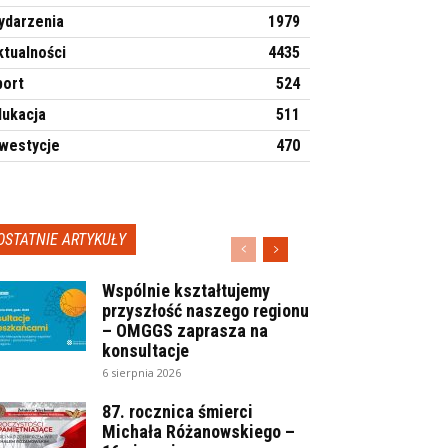
ydarzenia
1979
ktualności
4435
port
524
dukacja
511
nwestycje
470
OSTATNIE ARTYKUŁY
Wspólnie kształtujemy
przyszłość naszego regionu
– OMGGS zaprasza na
konsultacje
6 sierpnia 2026
87. rocznica śmierci
Michała Różanowskiego –