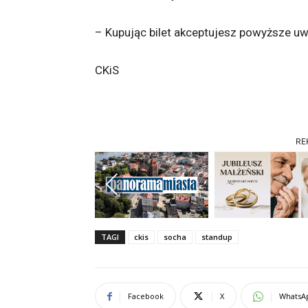
– Kupując bilet akceptujesz powyższe uw
CKiS
RE
Previous
TAGI
ckis
socha
standup
Facebook
X
WhatsA