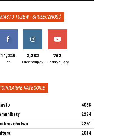
MIASTO TCZEW - SPOŁECZNOŚĆ
11,229
2,232
762
Fani
Obserwujący
Subskrybujący
POPULARNE KATEGORIE
iasto
4088
omunikaty
2294
połeczeństwo
2261
ltura
2014