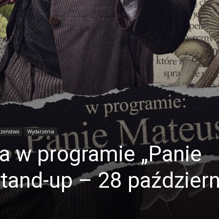
czeństwo
Wydarzenia
a w programie „Panie
tand-up – 28 październ