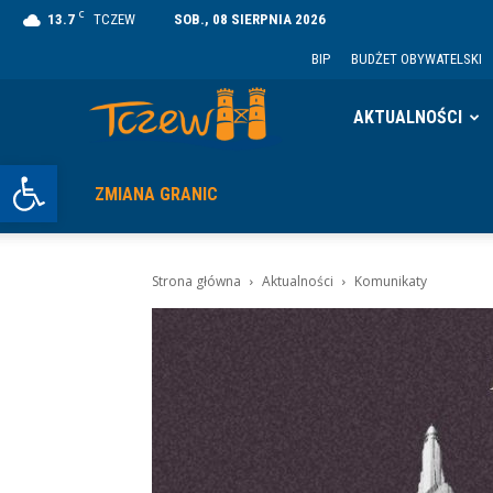
C
13.7
TCZEW
SOB., 08 SIERPNIA 2026
BIP
BUDŻET OBYWATELSKI
Tczew
AKTUALNOŚCI
Otwórz pasek narzędzi
ZMIANA GRANIC
Strona główna
Aktualności
Komunikaty