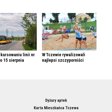
kursowaniu linii nr
W Tczewie rywalizowali
do 15 sierpnia
najlepsi szczyporniści
Dyżury aptek
Karta Mieszkańca Tczewa