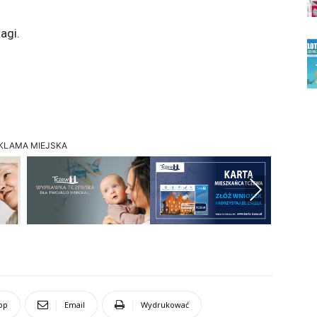
agi.
KLAMA MIEJSKA
Next
pp
Email
Wydrukować