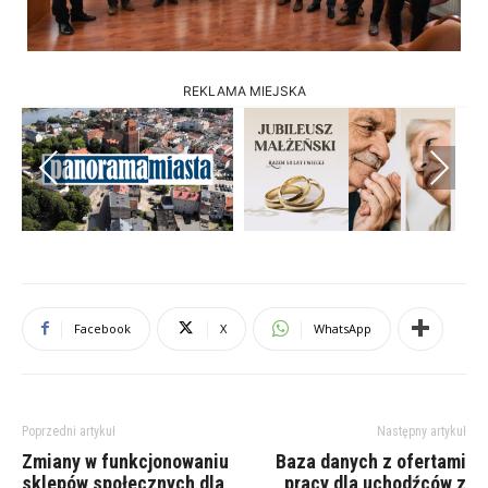
REKLAMA MIEJSKA
Previous
Next
Facebook
X
WhatsApp
Poprzedni artykuł
Następny artykuł
Zmiany w funkcjonowaniu
Baza danych z ofertami
sklepów społecznych dla
pracy dla uchodźców z