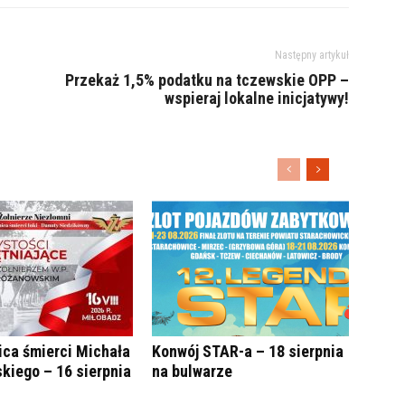
Następny artykuł
Przekaż 1,5% podatku na tczewskie OPP –
wspieraj lokalne inicjatywy!
ica śmierci Michała
Konwój STAR-a – 18 sierpnia
kiego – 16 sierpnia
na bulwarze