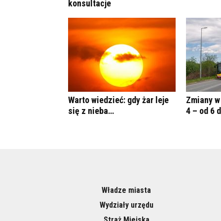
konsultacje
Warto wiedzieć: gdy żar leje
Zmiany w 
się z nieba…
4 – od 6 
Władze miasta
Wydziały urzędu
Straż Miejska