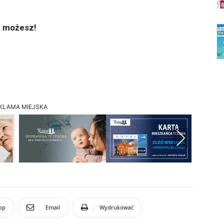
e możesz!
KLAMA MIEJSKA
Next
pp
Email
Wydrukować