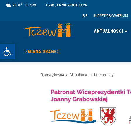
C
20.9
TCZEW
CZW., 06 SIERPNIA 2026
BIP
BUDŻET OBYWATELSKI
Tczew
AKTUALNOŚCI
Otwórz pasek narzędzi
ZMIANA GRANIC
Strona główna
Aktualności
Komunikaty