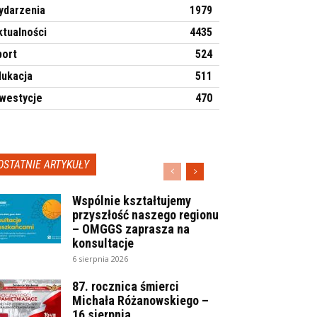
ydarzenia
1979
ktualności
4435
port
524
dukacja
511
nwestycje
470
OSTATNIE ARTYKUŁY
Wspólnie kształtujemy
przyszłość naszego regionu
– OMGGS zaprasza na
konsultacje
6 sierpnia 2026
87. rocznica śmierci
Michała Różanowskiego –
16 sierpnia