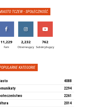
MIASTO TCZEW - SPOŁECZNOŚĆ
11,229
2,232
762
Fani
Obserwujący
Subskrybujący
POPULARNE KATEGORIE
iasto
4088
omunikaty
2294
połeczeństwo
2261
ltura
2014