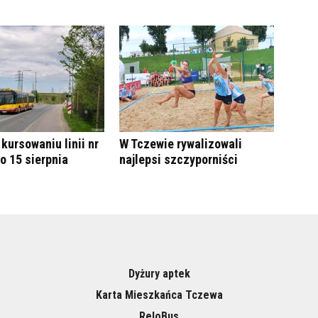
kursowaniu linii nr
W Tczewie rywalizowali
do 15 sierpnia
najlepsi szczyporniści
Dyżury aptek
Karta Mieszkańca Tczewa
ReloBus