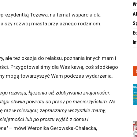
W
A
prezydentką Tczewa, na temat wsparcia dla
alszy rozwój miasta przyjaznego rodzinom.
S
E
I
y, ale też okazja do relaksu, poznania innych mam i
ści. Przygotowaliśmy dla Was kawę, coś słodkiego
luchy mogą towarzyszyć Wam podczas wydarzenia.
 rozwoju, łączenia sił, zdobywania znajomości.
astąpi chwila powrotu do pracy po macierzyńskim. Na
się raz w miesiącu, zapraszamy wszystkie mamy,
iejętności lub po prostu wyjść z domu i
ane!
– mówi Weronika Gerowska-Chalecka,