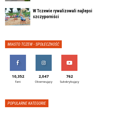
W Tczewie rywalizowali najlepsi
szczyporniści
MIASTO TCZEW - SPOŁECZNOŚĆ
10,352
2,047
762
Fani
Obserwujący
Subskrybujący
POPULARNE KATEGORIE