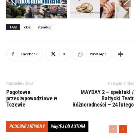
Previous
Next
TAGI
ckis
standup
Facebook
X
WhatsApp
Poprzedni artykuł
Następny artykuł
Pogotowie
MAYDAY 2 – spektakl /
przeciwpowodziowe w
Bałtycki Teatr
Tczewie
Różnorodności – 24 lutego
PODOBNE ARTYKUŁY
WIĘCEJ OD AUTORA