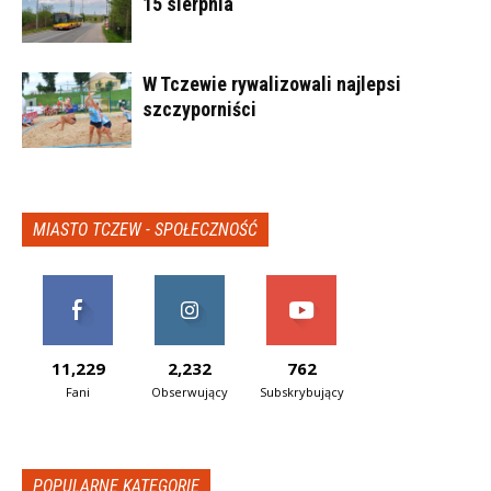
15 sierpnia
W Tczewie rywalizowali najlepsi
szczyporniści
MIASTO TCZEW - SPOŁECZNOŚĆ
11,229
2,232
762
Fani
Obserwujący
Subskrybujący
POPULARNE KATEGORIE