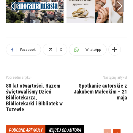
Previous
Next
Facebook
X
WhatsApp
Poprzedni artykuł
Następny artykuł
80 lat otwartości. Razem
Spotkanie autorskie z
świętowaliśmy Dzień
Jakubem Małeckim – 21
Bibliotekarza,
maja
Bibliotekarki i Bibliotek w
Tczewie
PODOBNE ARTYKUŁY
WIĘCEJ OD AUTORA