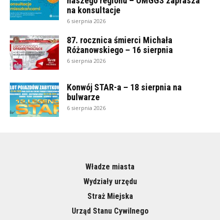
naszego regionu – OMGGS zaprasza
na konsultacje
6 sierpnia 2026
87. rocznica śmierci Michała
Różanowskiego – 16 sierpnia
6 sierpnia 2026
Konwój STAR-a – 18 sierpnia na
bulwarze
6 sierpnia 2026
Władze miasta
Wydziały urzędu
Straż Miejska
Urząd Stanu Cywilnego