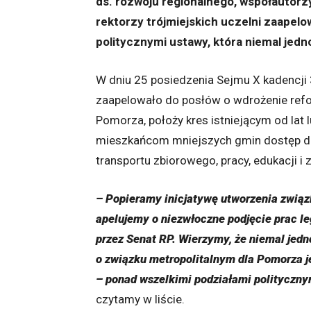
ds. rozwoju regionalnego, współautorzy 
rektorzy trójmiejskich uczelni zaapelo
politycznymi ustawy, która niemal jed
W dniu 25 posiedzenia Sejmu X kadencji
zaapelowało do posłów o wdrożenie refo
Pomorza, położy kres istniejącym od la
mieszkańcom mniejszych gmin dostęp do 
transportu zbiorowego, pracy, edukacji i
– Popieramy inicjatywę
utworzenia związ
apelujemy o niezwłoczne podjęcie prac 
przez Senat RP.
Wierzymy, że niemal jedn
o związku metropolitalnym dla Pomorza j
– ponad wszelkimi podziałami polityczny
czytamy w liście.