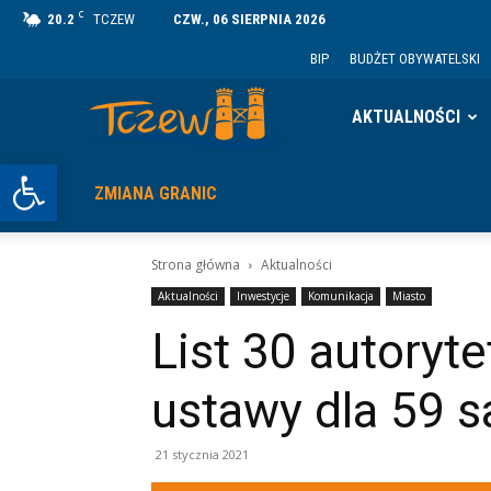
C
20.2
TCZEW
CZW., 06 SIERPNIA 2026
BIP
BUDŻET OBYWATELSKI
Tczew
AKTUALNOŚCI
Otwórz pasek narzędzi
ZMIANA GRANIC
Strona główna
Aktualności
Aktualności
Inwestycje
Komunikacja
Miasto
List 30 autory
ustawy dla 59
21 stycznia 2021