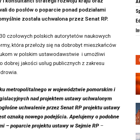
i konsultanci strategii rozwoju kraju oraz
A
wali do posłów o poparcie ponad podziałami
S
nomyślnie została uchwalona przez Senat RP.
E
I
 30 czołowych polskich autorytetów naukowych
rmy, która przełoży się na dobrobyt mieszkańców
t lukom w polskim ustawodawstwie i umożliwi
dobrej jakości usług publicznych z zakresu
 zdrowia.
ku metropolitalnego w województwie pomorskim i
legislacyjnych nad projektem ustawy uchwalonym
ogłośne uchwalenie przez Senat RP projektu ustawy
est oznaką nowego podejścia. Apelujemy o podobne
mi – poparcie projektu ustawy w Sejmie RP
–