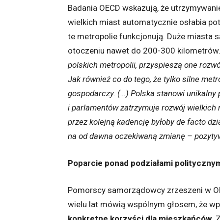
Badania OECD wskazują, że utrzymywani
wielkich miast automatycznie osłabia pot
te metropolie funkcjonują. Duże miasta
otoczeniu nawet do 200-300 kilometrów
polskich metropolii, przyspieszą one rozw
Jak również co do tego, że tylko silne met
gospodarczy. (…) Polska stanowi unikalny 
i parlamentów zatrzymuje rozwój wielkich 
przez kolejną kadencję byłoby de facto dz
na od dawna oczekiwaną zmianę – pozyt
Poparcie ponad podziałami polityczny
Pomorscy samorządowcy zrzeszeni w Ob
wielu lat mówią wspólnym głosem, że wp
konkretne korzyści dla mieszkańców
. 