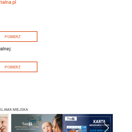
alna.pl
POBIERZ
alnej:
POBIERZ
KLAMA MIEJSKA
Next