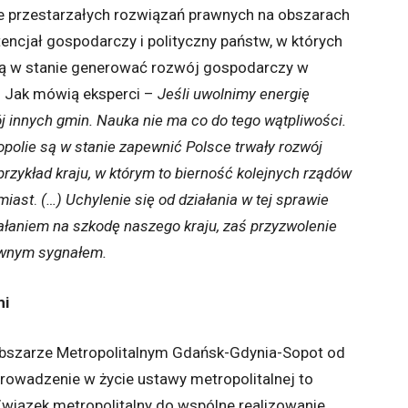
e przestarzałych rozwiązań prawnych na obszarach
encjał gospodarczy i polityczny państw, w których
 są w stanie generować rozwój gospodarczy w
. Jak mówią eksperci –
Jeśli uwolnimy energię
ój innych gmin. Nauka nie ma co do tego wątpliwości.
ropolie są w stanie zapewnić Polsce trwały rozwój
przykład kraju, w którym to bierność kolejnych rządów
miast
.
(…)
Uchylenie się od działania w tej sprawie
iałaniem na szkodę naszego kraju, zaś przyzwolenie
ywnym sygnałem.
mi
szarze Metropolitalnym Gdańsk-Gdynia-Sopot od
rowadzenie w życie ustawy metropolitalnej to
Związek metropolitalny do wspólne realizowanie