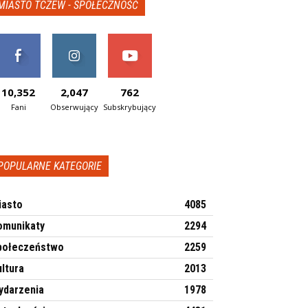
MIASTO TCZEW - SPOŁECZNOŚĆ
10,352
2,047
762
Fani
Obserwujący
Subskrybujący
POPULARNE KATEGORIE
iasto
4085
omunikaty
2294
połeczeństwo
2259
ltura
2013
ydarzenia
1978