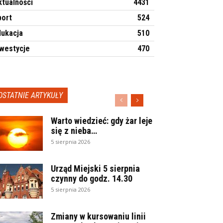
ktualności
4431
port
524
dukacja
510
nwestycje
470
OSTATNIE ARTYKUŁY
Warto wiedzieć: gdy żar leje
się z nieba…
5 sierpnia 2026
Urząd Miejski 5 sierpnia
czynny do godz. 14.30
5 sierpnia 2026
Zmiany w kursowaniu linii