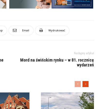
pp
Email
Wydrukować
Następny artykuł
ne
Mord na świńskim rynku – w 81. rocznicę
wydarzeń