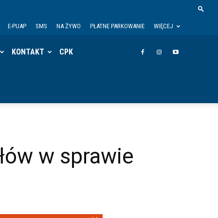
E-PUAP
SMS
NA ŻYWO
PŁATNE PARKOWANIE
WIĘCEJ
KONTAKT
CPK
słów w sprawie