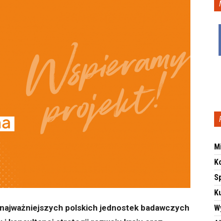
M
K
S
Ku
 najważniejszych polskich jednostek badawczych
W