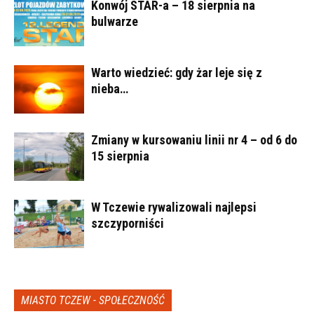
Konwój STAR-a – 18 sierpnia na
bulwarze
Warto wiedzieć: gdy żar leje się z
nieba…
Zmiany w kursowaniu linii nr 4 – od 6 do
15 sierpnia
W Tczewie rywalizowali najlepsi
szczyporniści
MIASTO TCZEW - SPOŁECZNOŚĆ