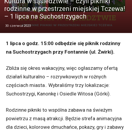
Kultura w sąsiedztwie – czyli pikniki
rodzinne w przestrzeni miejskiej Tczewa!
– 1 lipca na Suchostrzygach
30 czerwca 2023
1 lipca o godz. 15:00 odbędzie się piknik rodzinny
na Suchostrzygach przy Fontannie (ul. Żwirki).
Zbliża się okres wakacyjny, więc ogłaszamy ofertą
działań kulturalno – rozrywkowych w rożnych
częściach miasta.. Wybraliśmy trzy lokalizacje:
Suchostrzygi, Kanonkę i Osiedle Witosa (Górki).
Rodzinne pikniki to wspólna zabawa na świeżym
powietrzu z masą atrakcji. Będzie strefa animacyjna
dla dzieci, kolorowe dmuchańce, pokazy, gry i zabawy