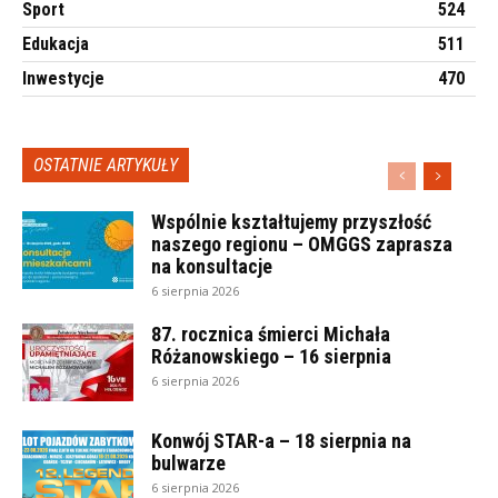
Sport
524
Edukacja
511
Inwestycje
470
OSTATNIE ARTYKUŁY
Wspólnie kształtujemy przyszłość
naszego regionu – OMGGS zaprasza
na konsultacje
6 sierpnia 2026
87. rocznica śmierci Michała
Różanowskiego – 16 sierpnia
6 sierpnia 2026
Konwój STAR-a – 18 sierpnia na
bulwarze
6 sierpnia 2026