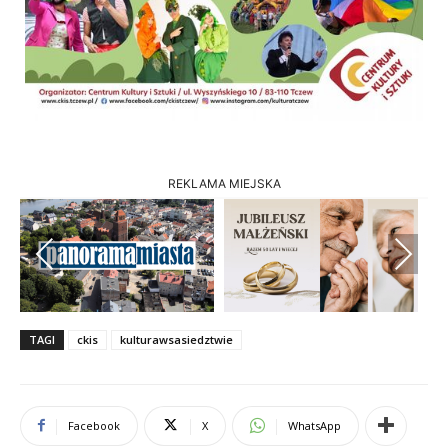
REKLAMA MIEJSKA
Previous
Next
TAGI
ckis
kulturawsasiedztwie
Facebook
X
WhatsApp