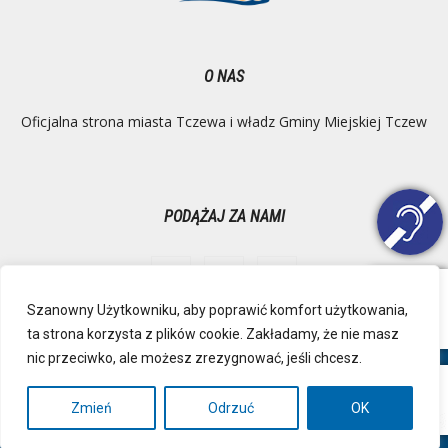
O NAS
Oficjalna strona miasta Tczewa i władz Gminy Miejskiej Tczew
PODĄŻAJ ZA NAMI
Szanowny Użytkowniku, aby poprawić komfort użytkowania,
ta strona korzysta z plików cookie. Zakładamy, że nie masz
Ochrona danych osobowych
Inspektor Danych Osobowych
nic przeciwko, ale możesz zrezygnować, jeśli chcesz.
Polityka Prywatności
Deklaracja dostępności
Mapa strony
RSS
Kontakt
Zmień
Odrzuć
OK
© Urząd Miejski, Plac Marszałka Józefa Piłsudskiego 1